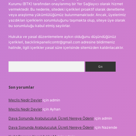
Kurumu (BTK) tarafından onaylanmış bir Yer Sağlayıcı olarak hizmet
vermektedir. Bu nedenle, sitedeki içerikleri proaktif olarak denetleme
veya araştırma yükümlülüğümüz bulunmamaktadır. Ancak, üyelerimiz
yazdıkları içeriklerin sorumluluğunu taşımakta olup, siteye üye olarak
bu sorumluluğu kabul etmiş sayılırlar.
Hukuka ve yasal düzenlemelere aykırı olduğunu düşündüğünüz
içerikleri,
backlinkpanelicomtr@gmail.com
adresine bildirmeniz
halinde, ilgili içerikler yasal süre içerisinde sitemizden kaldırılacaktır.
Arama
Son yorumlar
Meclis Nedir Devlet
için
admin
Meclis Nedir Devlet
için
Ayhan
Dava Sonunda Arabuluculuk Ücreti Nereye Ödenir
için
admin
Dava Sonunda Arabuluculuk Ücreti Nereye Ödenir
için
Nazende