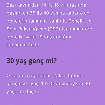
Bazı kaynaklar, 14 ila 16 yıl arasında
başlarken 35 ila 40 yaşına kadar olan
gençlerin tanımına sahiptir. Gençlik ve
Spor Bakanlığı’nın (GSB) tanımına göre,
gençlik 14 ila 29 yaş aralığını
kapsamaktadır.
30 yaş genç mi?
Orta yaş çağrılabilir. Yaklaştığında
gençleşen yaş. 14-15 yaşındayken 30
yaşında düştü.