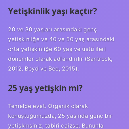
Yetişkinlik yaşı kaçtır?
20 ve 30 yaşları arasındaki genç
yetişkinliğe ve 40 ve 50 yaş arasındaki
orta yetişkinliğe 60 yaş ve üstü ileri
dönemler olarak adlandırılır (Santrock,
2012; Boyd ve Bee, 2015).
25 yaş yetişkin mi?
Temelde evet. Organik olarak
konuştuğumuzda, 25 yaşında genç bir
yetişkinsiniz, tabiri caizse. Bununla