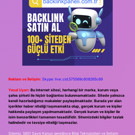
Reklam ve İletişim:
Skype: live:.cid.575569c608265c69
Yasal Uyarı:
Bu internet sitesi, herhangi bir marka, kurum veya
şahıs şirketi ile hiçbir bağlantısı bulunmamaktadır. Sitede yalnızca
kendi hazırladığımız makaleler paylaşılmaktadır. Burada yer alan
içerikler haber niteliği taşımamakta olup, gerçek kurum ve kişiler
hakkında paylaşım yapılmamaktadır. Gerçek kurum ve kişiler ile
isim benzerlikleri tamamen tesadüfidir. Sitemizdeki bilgiler taslak
halindedir ve tavsiye niteliği taşımazlar.
Sitemiz, 5651 Sayılı Kanun gereğince Bilgi Teknolojileri ve İletişim