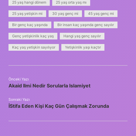
25 yaş hangi dönem
25 yaş orta yaş mı
25 yaş yetişkin mi
30 yaş genç mi
45 yaş genç mi
Bir genç kaç yaşında
Bir insan kaç yaşında genç sayılır
Genç yetişkinlik kaç yaş
Hangi yaş genç sayılır
Kaç yaş yetişkin sayılıyor
Yetişkinlik yaşı kaçtır
Önceki Yazı
Akaid Ilmi Nedir Sorularla Islamiyet
Sonraki Yazı
İStifa Eden Kişi Kaç Gün Çalışmak Zorunda