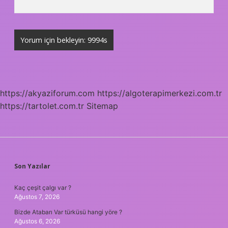
https://akyaziforum.com
https://algoterapimerkezi.com.tr
https://tartolet.com.tr
Sitemap
SIDEBAR
Son Yazılar
Kaç çeşit çalgı var ?
Ağustos 7, 2026
Bizde Atabarı Var türküsü hangi yöre ?
Ağustos 6, 2026