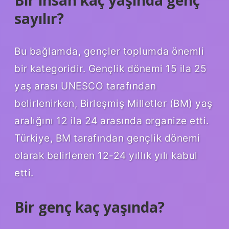
Bir insan kaç yaşında genç
sayılır?
Bu bağlamda, gençler toplumda önemli
bir kategoridir. Gençlik dönemi 15 ila 25
yaş arası UNESCO tarafından
belirlenirken, Birleşmiş Milletler (BM) yaş
aralığını 12 ila 24 arasında organize etti.
Türkiye, BM tarafından gençlik dönemi
olarak belirlenen 12-24 yıllık yılı kabul
etti.
Bir genç kaç yaşında?