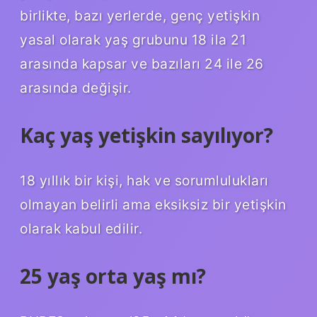
birlikte, bazı yerlerde, genç yetişkin
yasal olarak yaş grubunu 18 ila 21
arasında kapsar ve bazıları 24 ile 26
arasında değişir.
Kaç yaş yetişkin sayılıyor?
18 yıllık bir kişi, hak ve sorumlulukları
olmayan belirli ama eksiksiz bir yetişkin
olarak kabul edilir.
25 yaş orta yaş mı?