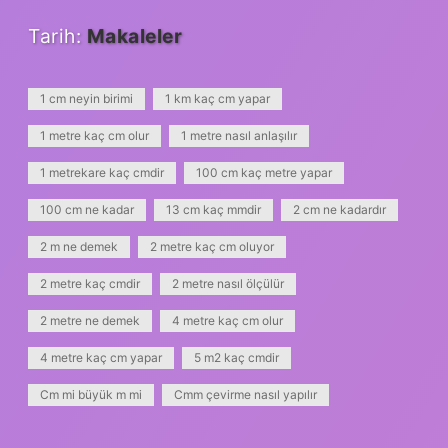
Tarih:
Makaleler
1 cm neyin birimi
1 km kaç cm yapar
1 metre kaç cm olur
1 metre nasıl anlaşılır
1 metrekare kaç cmdir
100 cm kaç metre yapar
100 cm ne kadar
13 cm kaç mmdir
2 cm ne kadardır
2 m ne demek
2 metre kaç cm oluyor
2 metre kaç cmdir
2 metre nasıl ölçülür
2 metre ne demek
4 metre kaç cm olur
4 metre kaç cm yapar
5 m2 kaç cmdir
Cm mi büyük m mi
Cmm çevirme nasıl yapılır