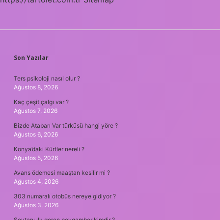
SIDEBAR
Son Yazılar
Ters psikoloji nasıl olur ?
Ağustos 8, 2026
Kaç çeşit çalgı var ?
Ağustos 7, 2026
Bizde Atabarı Var türküsü hangi yöre ?
Ağustos 6, 2026
Konya’daki Kürtler nereli ?
Ağustos 5, 2026
Avans ödemesi maaştan kesilir mi ?
Ağustos 4, 2026
303 numaralı otobüs nereye gidiyor ?
Ağustos 3, 2026
Şeytanı ılk goren peygamber kimdir ?