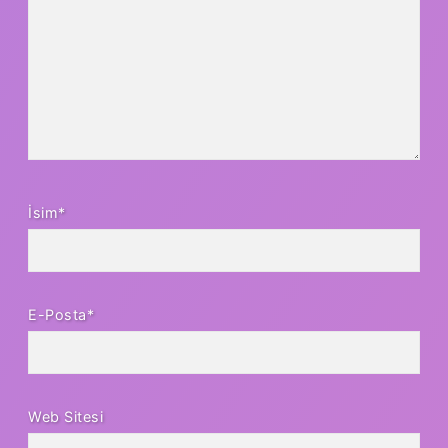
İsim*
E-Posta*
Web Sitesi