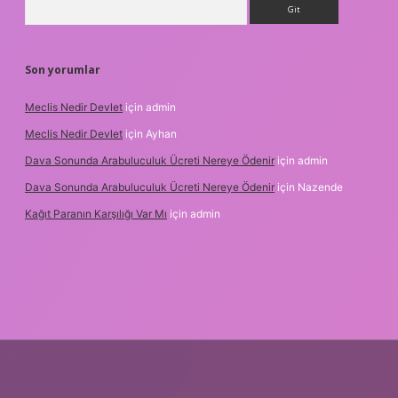
Arama
Son yorumlar
Meclis Nedir Devlet
için
admin
Meclis Nedir Devlet
için
Ayhan
Dava Sonunda Arabuluculuk Ücreti Nereye Ödenir
için
admin
Dava Sonunda Arabuluculuk Ücreti Nereye Ödenir
için
Nazende
Kağıt Paranın Karşılığı Var Mı
için
admin
ş