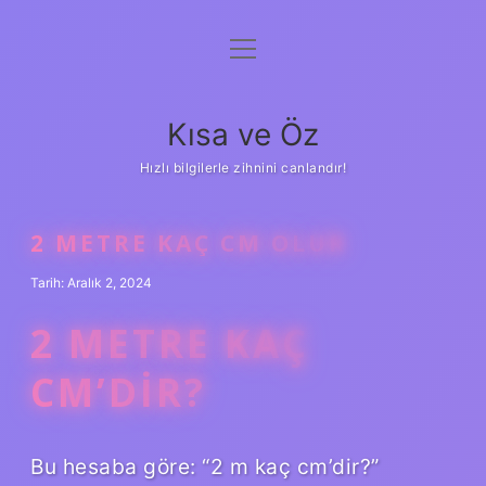
menüyü
Anasayfa
aç
Gizlilik Politikası
Kısa ve Öz
Yasal Uyarı
Hızlı bilgilerle zihnini canlandır!
Hakkımızda
2 METRE KAÇ CM OLUR
Tarih: Aralık 2, 2024
2 METRE KAÇ
CM’DIR?
Bu hesaba göre: “2 m kaç cm’dir?”