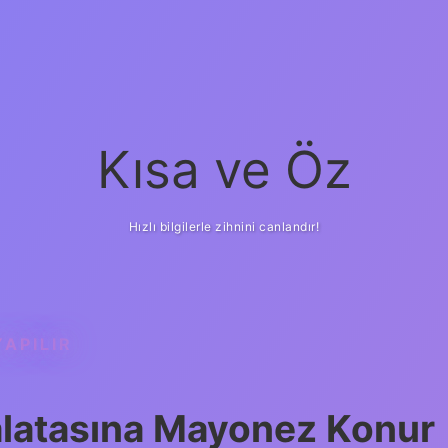
Kısa ve Öz
Hızlı bilgilerle zihnini canlandır!
YAPILIR
alatasına Mayonez Konur