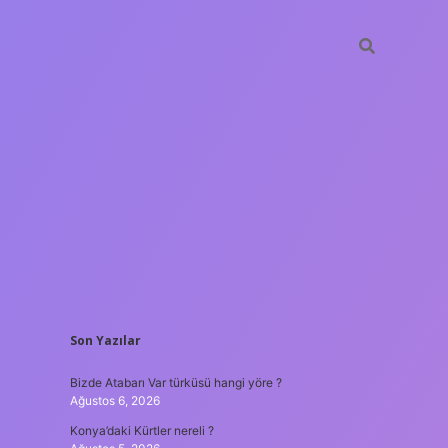
SIDEBAR
Son Yazılar
ilbet mobi
Bizde Atabarı Var türküsü hangi yöre ?
Ağustos 6, 2026
Konya’daki Kürtler nereli ?