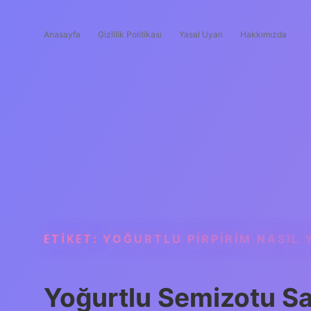
Anasayfa
Gizlilik Politikası
Yasal Uyarı
Hakkımızda
ETIKET:
YOĞURTLU PIRPIRIM NASIL 
Yoğurtlu Semizotu S