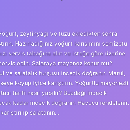
 Yoğurt, zeytinyağı ve tuzu ekledikten sonra
tırın. Hazırladığınız yoğurt karışımını semizotu
nızı servis tabağına alın ve isteğe göre üzerine
k servis edin. Salataya mayonez konur mu?
ul ve salatalık turşusu incecik doğranır. Marul,
aseye koyup iyice karıştırın. Yoğurtlu mayonezli
ası tarifi nasıl yapılır? Buzdağı incecik
ğacak kadar incecik doğranır. Havucu rendelenir.
arıştırılıp salatanın…