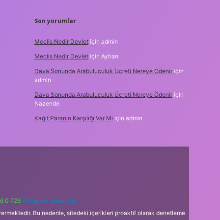
Son yorumlar
Meclis Nedir Devlet
için
admin
Meclis Nedir Devlet
için
Ayhan
Dava Sonunda Arabuluculuk Ücreti Nereye Ödenir
için
admin
Dava Sonunda Arabuluculuk Ücreti Nereye Ödenir
için
Nazende
Kağıt Paranın Karşılığı Var Mı
için
admin
6 0 726
Telegram: @karabul
ermektedir. Bu nedenle, sitedeki içerikleri proaktif olarak denetleme