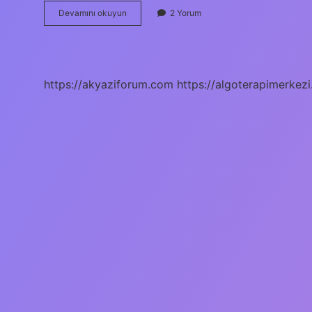
Yoğurtlu
Devamını okuyun
2 Yorum
Semizotu
Salatasına
Mayonez
Konur
Mu
https://akyaziforum.com
https://algoterapimerkezi