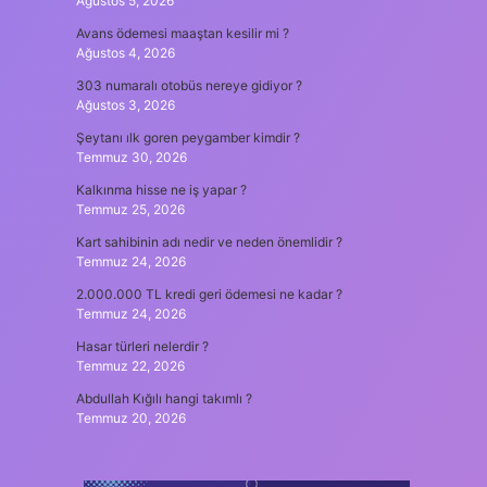
Ağustos 5, 2026
Avans ödemesi maaştan kesilir mi ?
Ağustos 4, 2026
303 numaralı otobüs nereye gidiyor ?
Ağustos 3, 2026
Şeytanı ılk goren peygamber kimdir ?
Temmuz 30, 2026
Kalkınma hisse ne iş yapar ?
Temmuz 25, 2026
Kart sahibinin adı nedir ve neden önemlidir ?
Temmuz 24, 2026
2.000.000 TL kredi geri ödemesi ne kadar ?
Temmuz 24, 2026
Hasar türleri nelerdir ?
Temmuz 22, 2026
Abdullah Kığılı hangi takımlı ?
Temmuz 20, 2026