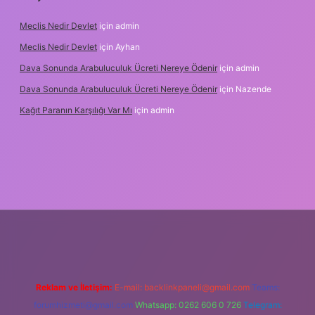
Meclis Nedir Devlet
için
admin
Meclis Nedir Devlet
için
Ayhan
Dava Sonunda Arabuluculuk Ücreti Nereye Ödenir
için
admin
Dava Sonunda Arabuluculuk Ücreti Nereye Ödenir
için
Nazende
Kağıt Paranın Karşılığı Var Mı
için
admin
ş
Reklam ve İletişim:
E-mail:
backlinkpaneli@gmail.com
Teams:
forumhizmeti@gmail.com
Whatsapp: 0262 606 0 726
Telegram: