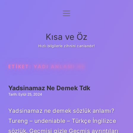
menüyü
Anasayfa
aç
Gizlilik Politikası
Kısa ve Öz
Yasal Uyarı
Hızlı bilgilerle zihnini canlandır!
Hakkımızda
ETIKET:
YADI ANLAMI NE
Yadsinamaz Ne Demek Tdk
Tarih: Eylül 25, 2024
Yadsinamaz ne demek sözlük anlamı?
Tureng – undeniable – Türkçe İngilizce
sözlük. Geçmişi gizle Geçmiş ayrıntıları