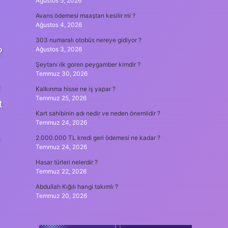
Ağustos 5, 2026
Avans ödemesi maaştan kesilir mi ?
Ağustos 4, 2026
303 numaralı otobüs nereye gidiyor ?
Ağustos 3, 2026
?
Şeytanı ılk goren peygamber kimdir ?
Temmuz 30, 2026
Kalkınma hisse ne iş yapar ?
Temmuz 25, 2026
t
Kart sahibinin adı nedir ve neden önemlidir ?
Temmuz 24, 2026
a
2.000.000 TL kredi geri ödemesi ne kadar ?
Temmuz 24, 2026
Hasar türleri nelerdir ?
Temmuz 22, 2026
Abdullah Kığılı hangi takımlı ?
Temmuz 20, 2026