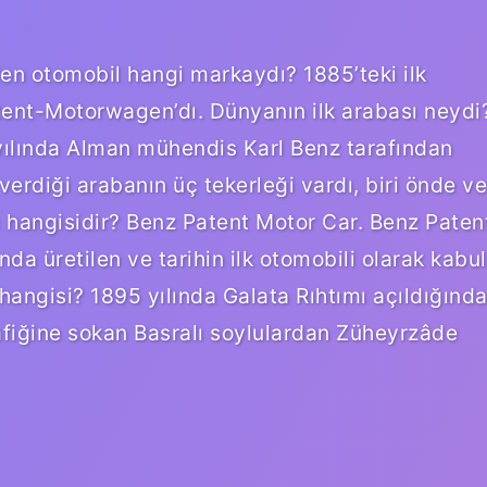
ilen otomobil hangi markaydı? 1885’teki ilk
tent-Motorwagen’dı. Dünyanın ilk arabası neydi
 yılında Alman mühendis Karl Benz tarafından
 verdiği arabanın üç tekerleği vardı, biri önde ve
ı hangisidir? Benz Patent Motor Car. Benz Paten
da üretilen ve tarihin ilk otomobili olarak kabul
 hangisi? 1895 yılında Galata Rıhtımı açıldığınd
rafiğine sokan Basralı soylulardan Züheyrzâde