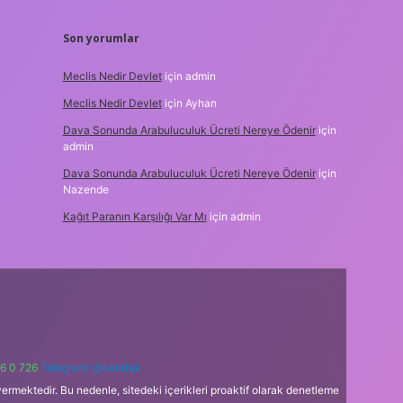
Son yorumlar
Meclis Nedir Devlet
için
admin
Meclis Nedir Devlet
için
Ayhan
Dava Sonunda Arabuluculuk Ücreti Nereye Ödenir
için
admin
Dava Sonunda Arabuluculuk Ücreti Nereye Ödenir
için
Nazende
Kağıt Paranın Karşılığı Var Mı
için
admin
6 0 726
Telegram: @karabul
ermektedir. Bu nedenle, sitedeki içerikleri proaktif olarak denetleme