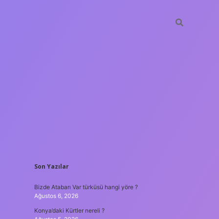
SIDEBAR
Son Yazılar
ilbet mob
Bizde Atabarı Var türküsü hangi yöre ?
Ağustos 6, 2026
Konya’daki Kürtler nereli ?