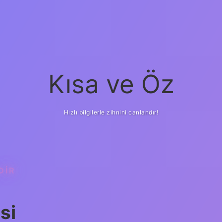
Kısa ve Öz
Hızlı bilgilerle zihnini canlandır!
DIR
si