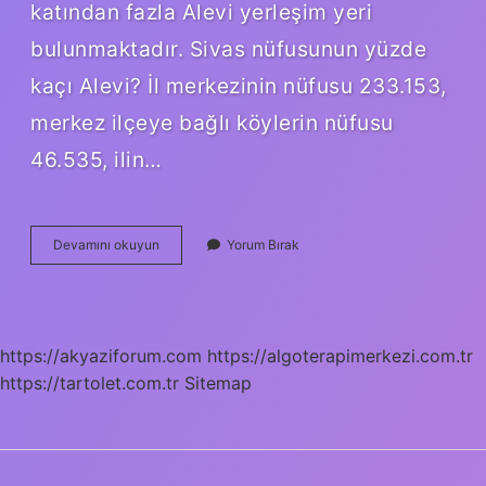
katından fazla Alevi yerleşim yeri
bulunmaktadır. Sivas nüfusunun yüzde
kaçı Alevi? İl merkezinin nüfusu 233.153,
merkez ilçeye bağlı köylerin nüfusu
46.535, ilin…
Türkiyede
Devamını okuyun
Yorum Bırak
En
Çok
Alevi
Hangi
Ilde
https://akyaziforum.com
https://algoterapimerkezi.com.tr
https://tartolet.com.tr
Sitemap