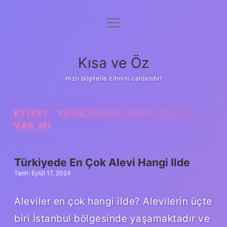
menüyü
Anasayfa
aç
Gizlilik Politikası
Kısa ve Öz
Yasal Uyarı
Hızlı bilgilerle zihnini canlandır!
Hakkımızda
ETIKET:
TRABZONDA ALEVI KÖYÜ
VAR MI
Türkiyede En Çok Alevi Hangi Ilde
Tarih: Eylül 17, 2024
Aleviler en çok hangi ilde? Alevilerin üçte
biri İstanbul bölgesinde yaşamaktadır ve