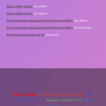
Meclis Nedir Devlet
için
admin
Meclis Nedir Devlet
için
Ayhan
Dava Sonunda Arabuluculuk Ücreti Nereye Ödenir
için
admin
Dava Sonunda Arabuluculuk Ücreti Nereye Ödenir
için
Nazende
Kağıt Paranın Karşılığı Var Mı
için
admin
et mobil giriş
Reklam ve İletişim:
E-mail:
backlinkpaneli@gmail.com
Teams:
forumhizmeti@gmail.com
Whatsapp: 0262 606 0 726
Telegram: