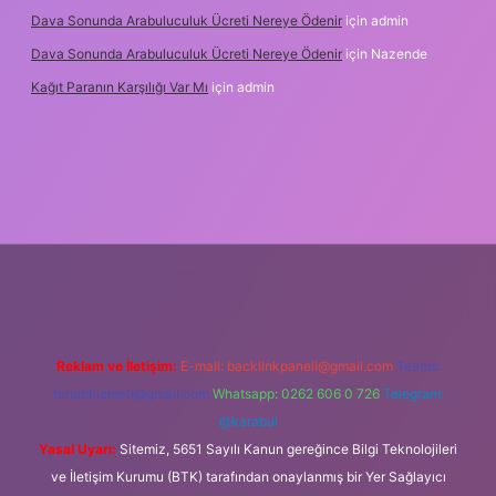
Dava Sonunda Arabuluculuk Ücreti Nereye Ödenir
için
admin
Dava Sonunda Arabuluculuk Ücreti Nereye Ödenir
için
Nazende
Kağıt Paranın Karşılığı Var Mı
için
admin
iş
Reklam ve İletişim:
E-mail:
backlinkpaneli@gmail.com
Teams:
forumhizmeti@gmail.com
Whatsapp: 0262 606 0 726
Telegram:
@karabul
Yasal Uyarı:
Sitemiz, 5651 Sayılı Kanun gereğince Bilgi Teknolojileri
ve İletişim Kurumu (BTK) tarafından onaylanmış bir Yer Sağlayıcı