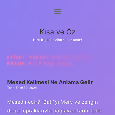
menüyü
Anasayfa
aç
Gizlilik Politikası
Kısa ve Öz
Yasal Uyarı
Hızlı bilgilerle zihnini canlandır!
Hakkımızda
ETIKET:
TEBBET SURESI NEDEN
BESMELE ILE BAŞLAMAZ
Mesed Kelimesi Ne Anlama Gelir
Tarih: Ekim 30, 2024
Mesed nedir? “Batı”yı Merv ve zengin
doğu topraklarıyla bağlayan tarihi İpek