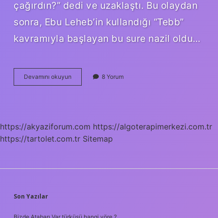
çağırdın?” dedi ve uzaklaştı. Bu olaydan
sonra, Ebu Leheb’in kullandığı “Tebb”
kavramıyla başlayan bu sure nazil oldu…
Mesed
Devamını okuyun
8 Yorum
Kelimesi
Ne
Anlama
Gelir
https://akyaziforum.com
https://algoterapimerkezi.com.tr
https://tartolet.com.tr
Sitemap
SIDEBAR
Son Yazılar
Bizde Atabarı Var türküsü hangi yöre ?