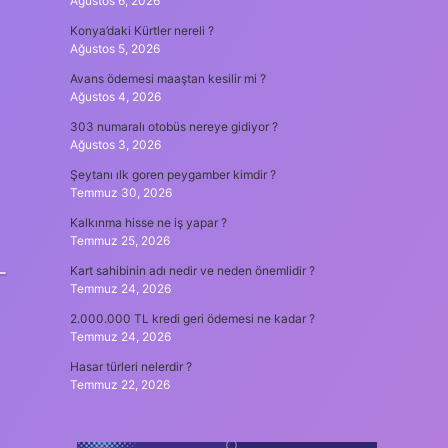
Ağustos 6, 2026
Konya’daki Kürtler nereli ?
Ağustos 5, 2026
Avans ödemesi maaştan kesilir mi ?
Ağustos 4, 2026
303 numaralı otobüs nereye gidiyor ?
Ağustos 3, 2026
Şeytanı ılk goren peygamber kimdir ?
Temmuz 30, 2026
Kalkınma hisse ne iş yapar ?
Temmuz 25, 2026
–
Kart sahibinin adı nedir ve neden önemlidir ?
Temmuz 24, 2026
2.000.000 TL kredi geri ödemesi ne kadar ?
Temmuz 24, 2026
Hasar türleri nelerdir ?
Temmuz 22, 2026