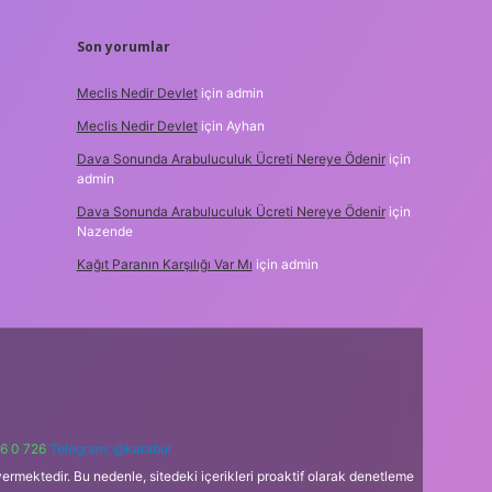
Son yorumlar
Meclis Nedir Devlet
için
admin
Meclis Nedir Devlet
için
Ayhan
Dava Sonunda Arabuluculuk Ücreti Nereye Ödenir
için
admin
Dava Sonunda Arabuluculuk Ücreti Nereye Ödenir
için
Nazende
Kağıt Paranın Karşılığı Var Mı
için
admin
6 0 726
Telegram: @karabul
ermektedir. Bu nedenle, sitedeki içerikleri proaktif olarak denetleme