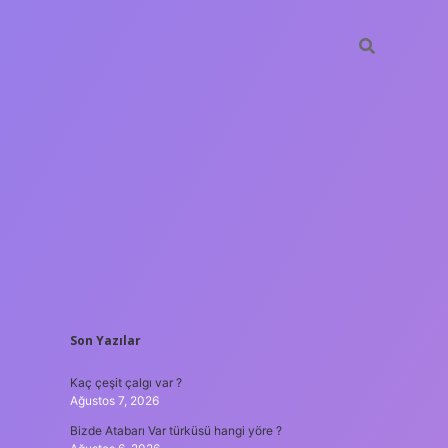
SIDEBAR
Son Yazılar
ilbet mobi
Kaç çeşit çalgı var ?
Ağustos 7, 2026
Bizde Atabarı Var türküsü hangi yöre ?