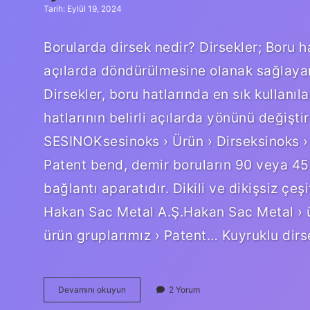
Tarih: Eylül 19, 2024
Borularda dirsek nedir? Dirsekler; Boru ha
açılarda döndürülmesine olanak sağlayan
Dirsekler, boru hatlarında en sık kullanıl
hatlarının belirli açılarda yönünü değişti
SESINOKsesinoks › Ürün › Dirseksinoks ›
Patent bend, demir boruların 90 veya 45 
bağlantı aparatıdır. Dikili ve dikişsiz çe
Hakan Sac Metal A.Ş.Hakan Sac Metal › 
ürün gruplarımız › Patent… Kuyruklu dir
Çekme
Devamını okuyun
2 Yorum
Dirsek