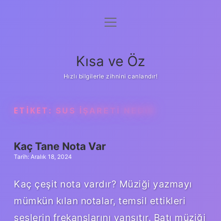
menüyü
Anasayfa
aç
Gizlilik Politikası
Kısa ve Öz
Yasal Uyarı
Hızlı bilgilerle zihnini canlandır!
Hakkımızda
ETIKET:
SUS IŞARETI NEDIR
Kaç Tane Nota Var
Tarih: Aralık 18, 2024
Kaç çeşit nota vardır? Müziği yazmayı
mümkün kılan notalar, temsil ettikleri
seslerin frekanslarını yansıtır. Batı müziği