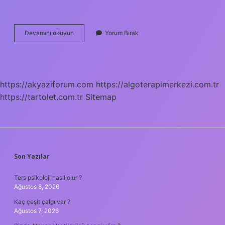
Kaç
Devamını okuyun
Yorum Bırak
Tane
Nota
Var
https://akyaziforum.com
https://algoterapimerkezi.com.tr
https://tartolet.com.tr
Sitemap
SIDEBAR
Son Yazılar
Ters psikoloji nasıl olur ?
Ağustos 8, 2026
Kaç çeşit çalgı var ?
Ağustos 7, 2026