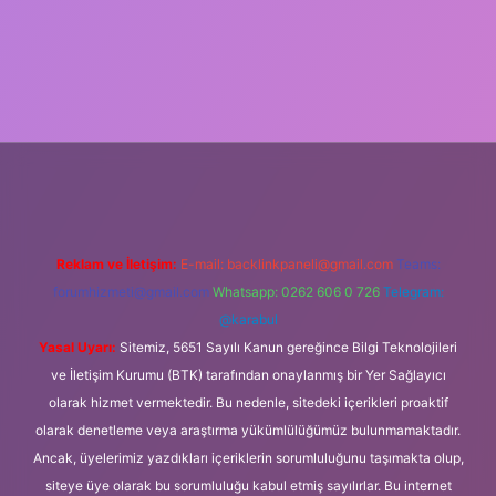
iş
Reklam ve İletişim:
E-mail:
backlinkpaneli@gmail.com
Teams:
forumhizmeti@gmail.com
Whatsapp: 0262 606 0 726
Telegram:
@karabul
Yasal Uyarı:
Sitemiz, 5651 Sayılı Kanun gereğince Bilgi Teknolojileri
ve İletişim Kurumu (BTK) tarafından onaylanmış bir Yer Sağlayıcı
olarak hizmet vermektedir. Bu nedenle, sitedeki içerikleri proaktif
olarak denetleme veya araştırma yükümlülüğümüz bulunmamaktadır.
Ancak, üyelerimiz yazdıkları içeriklerin sorumluluğunu taşımakta olup,
siteye üye olarak bu sorumluluğu kabul etmiş sayılırlar. Bu internet