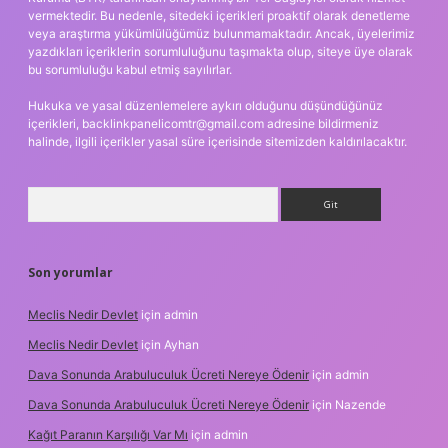
vermektedir. Bu nedenle, sitedeki içerikleri proaktif olarak denetleme
veya araştırma yükümlülüğümüz bulunmamaktadır. Ancak, üyelerimiz
yazdıkları içeriklerin sorumluluğunu taşımakta olup, siteye üye olarak
bu sorumluluğu kabul etmiş sayılırlar.
Hukuka ve yasal düzenlemelere aykırı olduğunu düşündüğünüz
içerikleri,
backlinkpanelicomtr@gmail.com
adresine bildirmeniz
halinde, ilgili içerikler yasal süre içerisinde sitemizden kaldırılacaktır.
Arama
Son yorumlar
Meclis Nedir Devlet
için
admin
Meclis Nedir Devlet
için
Ayhan
Dava Sonunda Arabuluculuk Ücreti Nereye Ödenir
için
admin
Dava Sonunda Arabuluculuk Ücreti Nereye Ödenir
için
Nazende
Kağıt Paranın Karşılığı Var Mı
için
admin