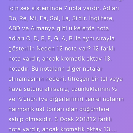
için ses sisteminde 7 nota vardır. Adları
Do, Re, Mi, Fa, Sol, La, Si’dir. İngiltere,
ABD ve Almanya gibi ülkelerde nota
adları C, D, E, F, G, A, B ile aynı sırayla
gösterilir. Neden 12 nota var? 12 farklı
nota vardır, ancak kromatik oktav 13.
notadır. Bu notaların diğer notalar
olmamasının nedeni, titreşen bir tel veya
hava sütunu alırsanız, uzunluklarının ½
ve ⅓’ünün (ve diğerlerinin) temel notanın
harmonik üst tonları olan düğümlere
sahip olmasıdır. 3 Ocak 201812 farklı
nota vardır, ancak kromatik oktav 13.…