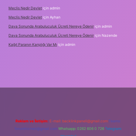
Meclis Nedir Devlet
için
admin
Meclis Nedir Devlet
için
Ayhan
Dava Sonunda Arabuluculuk Ücreti Nereye Ödenir
için
admin
Dava Sonunda Arabuluculuk Ücreti Nereye Ödenir
için
Nazende
Kağıt Paranın Karşılığı Var Mı
için
admin
iş
Reklam ve İletişim:
E-mail:
backlinkpaneli@gmail.com
Teams:
forumhizmeti@gmail.com
Whatsapp: 0262 606 0 726
Telegram: