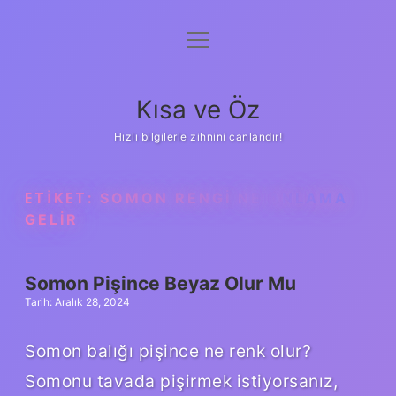
menüyü
Anasayfa
aç
Gizlilik Politikası
Kısa ve Öz
Yasal Uyarı
Hızlı bilgilerle zihnini canlandır!
Hakkımızda
ETIKET:
SOMON RENGI NE ANLAMA
GELIR
Somon Pişince Beyaz Olur Mu
Tarih: Aralık 28, 2024
Somon balığı pişince ne renk olur?
Somonu tavada pişirmek istiyorsanız,