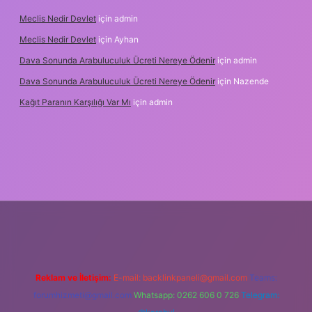
Meclis Nedir Devlet
için
admin
Meclis Nedir Devlet
için
Ayhan
Dava Sonunda Arabuluculuk Ücreti Nereye Ödenir
için
admin
Dava Sonunda Arabuluculuk Ücreti Nereye Ödenir
için
Nazende
Kağıt Paranın Karşılığı Var Mı
için
admin
Reklam ve İletişim:
E-mail:
backlinkpaneli@gmail.com
Teams:
forumhizmeti@gmail.com
Whatsapp: 0262 606 0 726
Telegram: