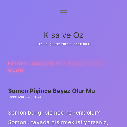
menüyü
Anasayfa
aç
Gizlilik Politikası
Kısa ve Öz
Yasal Uyarı
Hızlı bilgilerle zihnini canlandır!
Hakkımızda
ETIKET:
SOMON ETI HANGI RENK
OLUR
Somon Pişince Beyaz Olur Mu
Tarih: Aralık 28, 2024
Somon balığı pişince ne renk olur?
Somonu tavada pişirmek istiyorsanız,