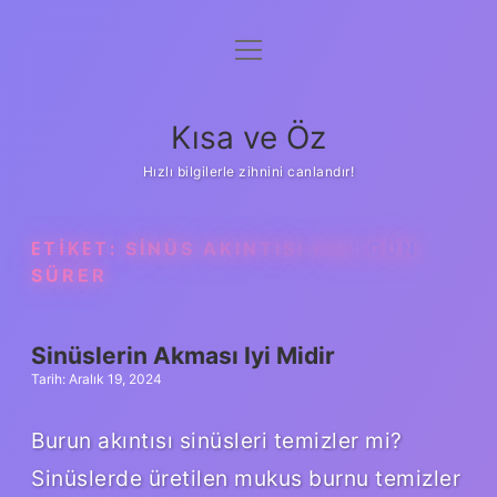
menüyü
Anasayfa
aç
Gizlilik Politikası
Kısa ve Öz
Yasal Uyarı
Hızlı bilgilerle zihnini canlandır!
Hakkımızda
ETIKET:
SINÜS AKINTISI KAÇ GÜN
SÜRER
Sinüslerin Akması Iyi Midir
Tarih: Aralık 19, 2024
Burun akıntısı sinüsleri temizler mi?
Sinüslerde üretilen mukus burnu temizler