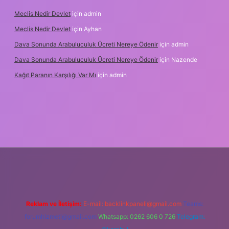
Meclis Nedir Devlet
için
admin
Meclis Nedir Devlet
için
Ayhan
Dava Sonunda Arabuluculuk Ücreti Nereye Ödenir
için
admin
Dava Sonunda Arabuluculuk Ücreti Nereye Ödenir
için
Nazende
Kağıt Paranın Karşılığı Var Mı
için
admin
ş
Reklam ve İletişim:
E-mail:
backlinkpaneli@gmail.com
Teams:
forumhizmeti@gmail.com
Whatsapp: 0262 606 0 726
Telegram: