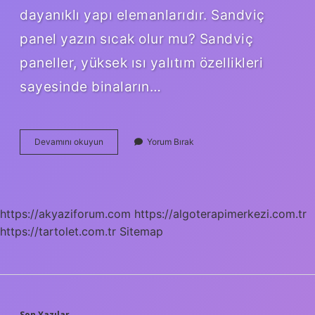
dayanıklı yapı elemanlarıdır. Sandviç
panel yazın sıcak olur mu? Sandviç
paneller, yüksek ısı yalıtım özellikleri
sayesinde binaların…
Sandviç
Devamını okuyun
Yorum Bırak
Panel
Çatı
Ömrü
Ne
Kadar
https://akyaziforum.com
https://algoterapimerkezi.com.tr
https://tartolet.com.tr
Sitemap
Son Yazılar