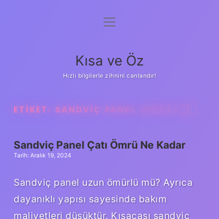
menüyü
Anasayfa
aç
Gizlilik Politikası
Kısa ve Öz
Yasal Uyarı
Hızlı bilgilerle zihnini canlandır!
Hakkımızda
ETIKET:
SANDVIÇ PANEL ÇÜRÜR MÜ
Sandviç Panel Çatı Ömrü Ne Kadar
Tarih: Aralık 19, 2024
Sandviç panel uzun ömürlü mü? Ayrıca
dayanıklı yapısı sayesinde bakım
maliyetleri düşüktür. Kısacası sandviç