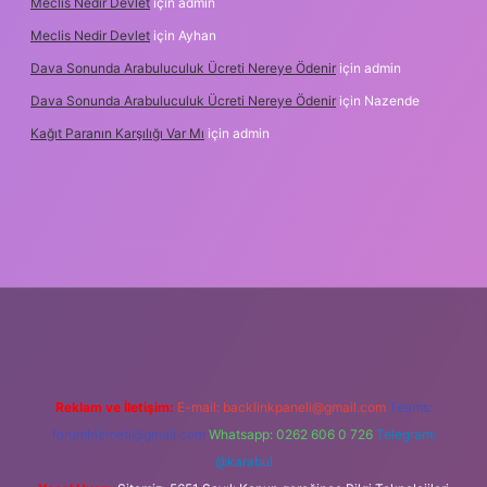
Meclis Nedir Devlet
için
admin
Meclis Nedir Devlet
için
Ayhan
Dava Sonunda Arabuluculuk Ücreti Nereye Ödenir
için
admin
Dava Sonunda Arabuluculuk Ücreti Nereye Ödenir
için
Nazende
Kağıt Paranın Karşılığı Var Mı
için
admin
bet mobil giriş
Reklam ve İletişim:
E-mail:
backlinkpaneli@gmail.com
Teams:
forumhizmeti@gmail.com
Whatsapp: 0262 606 0 726
Telegram:
@karabul