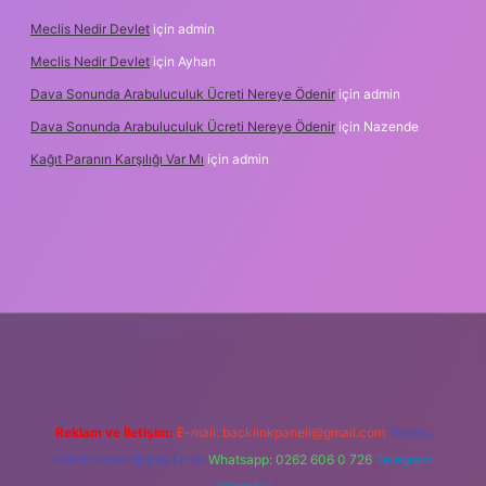
Meclis Nedir Devlet
için
admin
Meclis Nedir Devlet
için
Ayhan
Dava Sonunda Arabuluculuk Ücreti Nereye Ödenir
için
admin
Dava Sonunda Arabuluculuk Ücreti Nereye Ödenir
için
Nazende
Kağıt Paranın Karşılığı Var Mı
için
admin
iş
Reklam ve İletişim:
E-mail:
backlinkpaneli@gmail.com
Teams:
forumhizmeti@gmail.com
Whatsapp: 0262 606 0 726
Telegram: