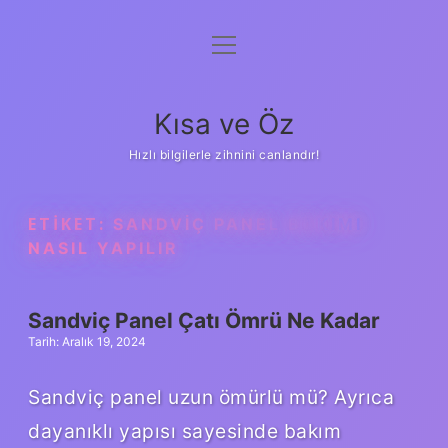
menüyü
Anasayfa
aç
Gizlilik Politikası
Kısa ve Öz
Yasal Uyarı
Hızlı bilgilerle zihnini canlandır!
Hakkımızda
ETIKET:
SANDVIÇ PANEL BAKIMI
NASIL YAPILIR
Sandviç Panel Çatı Ömrü Ne Kadar
Tarih: Aralık 19, 2024
Sandviç panel uzun ömürlü mü? Ayrıca
dayanıklı yapısı sayesinde bakım