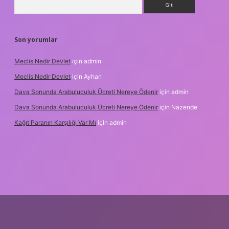
Son yorumlar
Meclis Nedir Devlet
için
admin
Meclis Nedir Devlet
için
Ayhan
Dava Sonunda Arabuluculuk Ücreti Nereye Ödenir
için
admin
Dava Sonunda Arabuluculuk Ücreti Nereye Ödenir
için
Nazende
Kağıt Paranın Karşılığı Var Mı
için
admin
ilbet mobil giriş