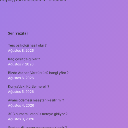
SIDEBAR
Son Yazılar
Ters psikoloji nasıl olur ?
Ağustos 8, 2026
Kaç çeşit çalgı var ?
Ağustos 7, 2026
Bizde Atabarı Var türküsü hangi yöre ?
Ağustos 6, 2026
Konya’daki Kürtler nereli ?
Ağustos 5, 2026
Avans ödemesi maaştan kesilir mi ?
Ağustos 4, 2026
303 numaralı otobüs nereye gidiyor ?
Ağustos 3, 2026
Şeytanı ılk goren peygamber kimdir ?