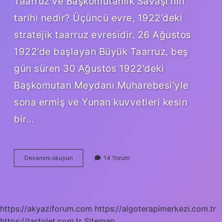
Taarruz ve Başkomutanlık Savaşı’nın
tarihi nedir? Üçüncü evre, 1922’deki
stratejik taarruz evresidir. 26 Ağustos
1922’de başlayan Büyük Taarruz, beş
gün süren 30 Ağustos 1922’deki
Başkomutan Meydanı Muharebesi’yle
sona ermiş ve Yunan kuvvetleri kesin
bir…
Başkomutanlık
Devamını okuyun
14 Yorum
Muharebesi
Hangi
Tarihte
Oldu
https://akyaziforum.com
https://algoterapimerkezi.com.tr
https://tartolet.com.tr
Sitemap