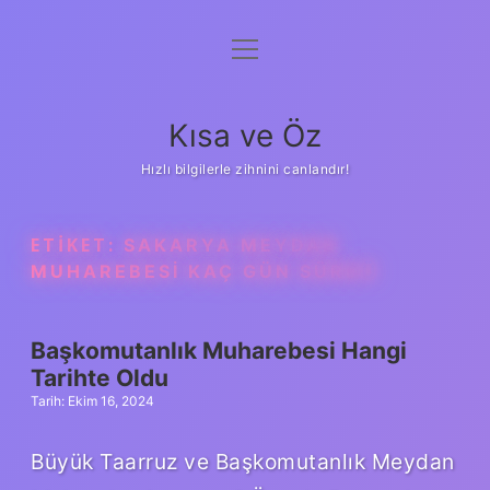
menüyü
Anasayfa
aç
Gizlilik Politikası
Kısa ve Öz
Yasal Uyarı
Hızlı bilgilerle zihnini canlandır!
Hakkımızda
ETIKET:
SAKARYA MEYDAN
MUHAREBESI KAÇ GÜN SÜRDÜ
Başkomutanlık Muharebesi Hangi
Tarihte Oldu
Tarih: Ekim 16, 2024
Büyük Taarruz ve Başkomutanlık Meydan