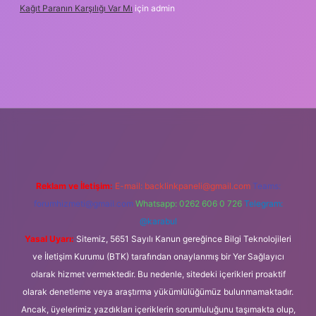
Kağıt Paranın Karşılığı Var Mı
için
admin
iş
Reklam ve İletişim:
E-mail:
backlinkpaneli@gmail.com
Teams:
forumhizmeti@gmail.com
Whatsapp: 0262 606 0 726
Telegram:
@karabul
Yasal Uyarı:
Sitemiz, 5651 Sayılı Kanun gereğince Bilgi Teknolojileri
ve İletişim Kurumu (BTK) tarafından onaylanmış bir Yer Sağlayıcı
olarak hizmet vermektedir. Bu nedenle, sitedeki içerikleri proaktif
olarak denetleme veya araştırma yükümlülüğümüz bulunmamaktadır.
Ancak, üyelerimiz yazdıkları içeriklerin sorumluluğunu taşımakta olup,