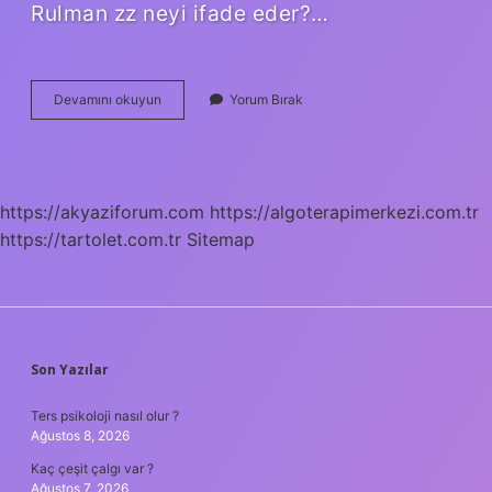
Rulman zz neyi ifade eder?…
Rulman
Devamını okuyun
Yorum Bırak
Üzerindeki
Harfler
Ne
Anlama
Gelir
https://akyaziforum.com
https://algoterapimerkezi.com.tr
https://tartolet.com.tr
Sitemap
SIDEBAR
Son Yazılar
Ters psikoloji nasıl olur ?
Ağustos 8, 2026
Kaç çeşit çalgı var ?
Ağustos 7, 2026