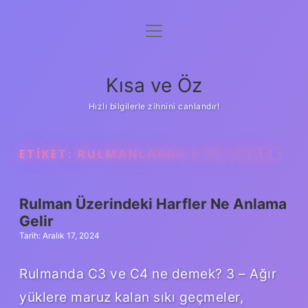
menüyü
Anasayfa
aç
Gizlilik Politikası
Kısa ve Öz
Yasal Uyarı
Hızlı bilgilerle zihnini canlandır!
Hakkımızda
ETIKET:
RULMANLARDA K NE DEMEK
Rulman Üzerindeki Harfler Ne Anlama
Gelir
Tarih: Aralık 17, 2024
Rulmanda C3 ve C4 ne demek? 3 – Ağır
yüklere maruz kalan sıkı geçmeler,