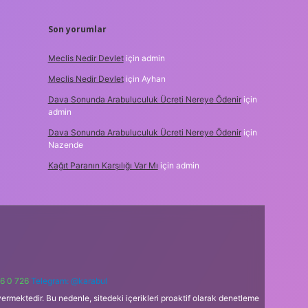
Son yorumlar
Meclis Nedir Devlet
için
admin
Meclis Nedir Devlet
için
Ayhan
Dava Sonunda Arabuluculuk Ücreti Nereye Ödenir
için
admin
Dava Sonunda Arabuluculuk Ücreti Nereye Ödenir
için
Nazende
Kağıt Paranın Karşılığı Var Mı
için
admin
6 0 726
Telegram: @karabul
ermektedir. Bu nedenle, sitedeki içerikleri proaktif olarak denetleme