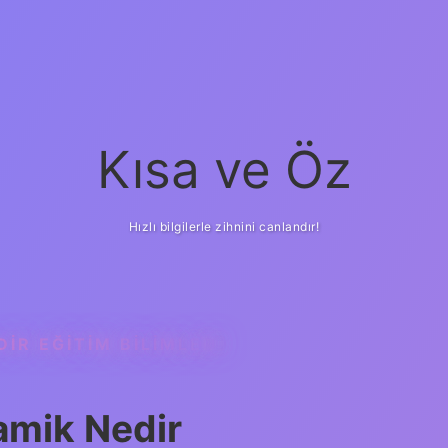
Kısa ve Öz
Hızlı bilgilerle zihnini canlandır!
IR EĞITIM BILIMLERI
amik Nedir