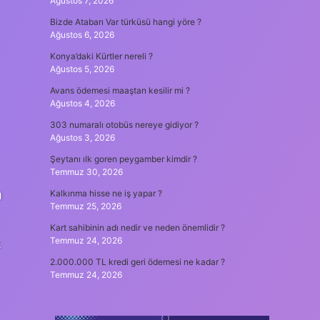
Ağustos 7, 2026
Bizde Atabarı Var türküsü hangi yöre ?
Ağustos 6, 2026
Konya’daki Kürtler nereli ?
Ağustos 5, 2026
Avans ödemesi maaştan kesilir mi ?
Ağustos 4, 2026
303 numaralı otobüs nereye gidiyor ?
Ağustos 3, 2026
Şeytanı ılk goren peygamber kimdir ?
Temmuz 30, 2026
m
Kalkınma hisse ne iş yapar ?
Temmuz 25, 2026
Kart sahibinin adı nedir ve neden önemlidir ?
k
Temmuz 24, 2026
2.000.000 TL kredi geri ödemesi ne kadar ?
Temmuz 24, 2026