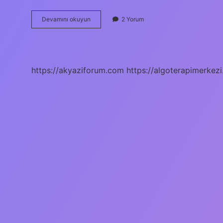
Psikanalitik
Devamını okuyun
2 Yorum
Psikodinamik
Nedir
https://akyaziforum.com
https://algoterapimerkezi