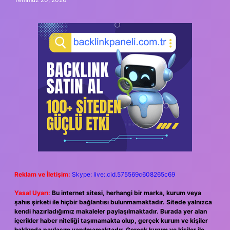
Reklam ve İletişim:
Skype: live:.cid.575569c608265c69
Yasal Uyarı:
Bu internet sitesi, herhangi bir marka, kurum veya
şahıs şirketi ile hiçbir bağlantısı bulunmamaktadır. Sitede yalnızca
kendi hazırladığımız makaleler paylaşılmaktadır. Burada yer alan
içerikler haber niteliği taşımamakta olup, gerçek kurum ve kişiler
hakkında paylaşım yapılmamaktadır. Gerçek kurum ve kişiler ile