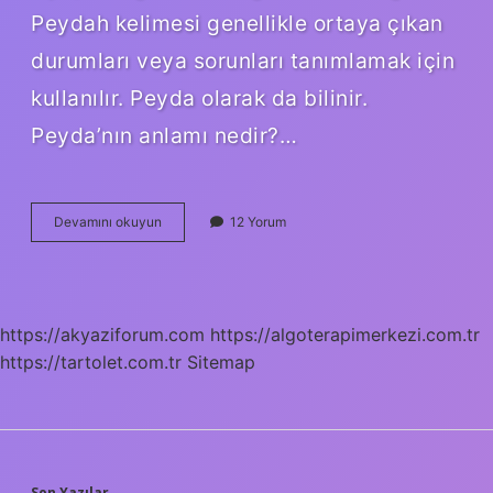
Peydah kelimesi genellikle ortaya çıkan
durumları veya sorunları tanımlamak için
kullanılır. Peyda olarak da bilinir.
Peyda’nın anlamı nedir?…
Peyda
Devamını okuyun
12 Yorum
Olur
Ne
Demek
https://akyaziforum.com
https://algoterapimerkezi.com.tr
https://tartolet.com.tr
Sitemap
Son Yazılar