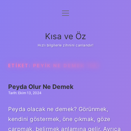
menüyü
Anasayfa
aç
Gizlilik Politikası
Kısa ve Öz
Yasal Uyarı
Hızlı bilgilerle zihnini canlandır!
Hakkımızda
ETIKET:
PEYIK NE DEMEK TDK
Peyda Olur Ne Demek
Tarih: Ekim 13, 2024
Peyda olacak ne demek? Görünmek,
kendini göstermek, öne çıkmak, göze
çarpmak, belirmek anlamına gelir. Ayrıca