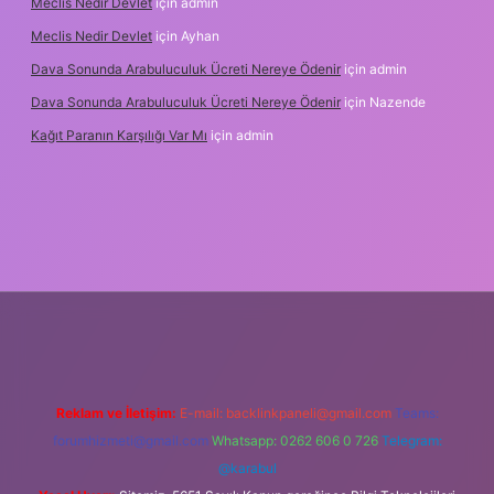
Meclis Nedir Devlet
için
admin
Meclis Nedir Devlet
için
Ayhan
Dava Sonunda Arabuluculuk Ücreti Nereye Ödenir
için
admin
Dava Sonunda Arabuluculuk Ücreti Nereye Ödenir
için
Nazende
Kağıt Paranın Karşılığı Var Mı
için
admin
ş
Reklam ve İletişim:
E-mail:
backlinkpaneli@gmail.com
Teams:
forumhizmeti@gmail.com
Whatsapp: 0262 606 0 726
Telegram:
@karabul