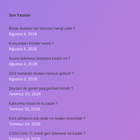
SIDEBAR
Son Yazılar
Bizde Atabarı Var türküsü hangi yöre ?
Ağustos 6, 2026
Konya’daki Kürtler nereli ?
Ağustos 5, 2026
Avans ödemesi maaştan kesilir mi ?
Ağustos 4, 2026
303 numaralı otobüs nereye gidiyor ?
Ağustos 3, 2026
Şeytanı ılk goren peygamber kimdir ?
Temmuz 30, 2026
Kalkınma hisse ne iş yapar ?
Temmuz 25, 2026
Kart sahibinin adı nedir ve neden önemlidir ?
Temmuz 24, 2026
2.000.000 TL kredi geri ödemesi ne kadar ?
Temmuz 24, 2026