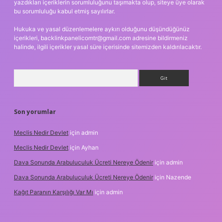
yazdıkları içeriklerin sorumluluğunu taşımakta olup, siteye üye olarak
bu sorumluluğu kabul etmiş sayılırlar.
Hukuka ve yasal düzenlemelere aykırı olduğunu düşündüğünüz
içerikleri,
backlinkpanelicomtr@gmail.com
adresine bildirmeniz
halinde, ilgili içerikler yasal süre içerisinde sitemizden kaldırılacaktır.
Arama
Son yorumlar
Meclis Nedir Devlet
için
admin
Meclis Nedir Devlet
için
Ayhan
Dava Sonunda Arabuluculuk Ücreti Nereye Ödenir
için
admin
Dava Sonunda Arabuluculuk Ücreti Nereye Ödenir
için
Nazende
Kağıt Paranın Karşılığı Var Mı
için
admin