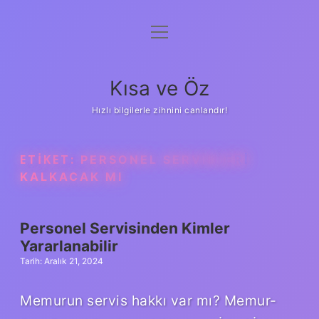
menüyü
Anasayfa
aç
Gizlilik Politikası
Kısa ve Öz
Yasal Uyarı
Hızlı bilgilerle zihnini canlandır!
Hakkımızda
ETIKET:
PERSONEL SERVISLERI
KALKACAK MI
Personel Servisinden Kimler
Yararlanabilir
Tarih: Aralık 21, 2024
Memurun servis hakkı var mı? Memur-