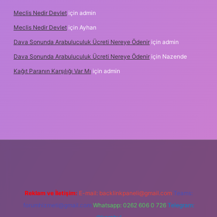
Meclis Nedir Devlet
için
admin
Meclis Nedir Devlet
için
Ayhan
Dava Sonunda Arabuluculuk Ücreti Nereye Ödenir
için
admin
Dava Sonunda Arabuluculuk Ücreti Nereye Ödenir
için
Nazende
Kağıt Paranın Karşılığı Var Mı
için
admin
ş
Reklam ve İletişim:
E-mail:
backlinkpaneli@gmail.com
Teams:
forumhizmeti@gmail.com
Whatsapp: 0262 606 0 726
Telegram: