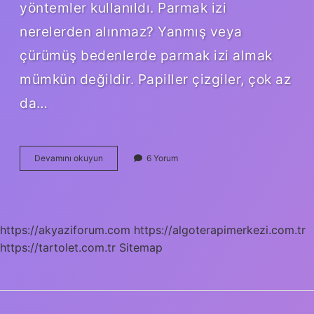
yöntemler kullanıldı. Parmak izi
nerelerden alınmaz? Yanmış veya
çürümüş bedenlerde parmak izi almak
mümkün değildir. Papiller çizgiler, çok az
da…
Kumaş
Devamını okuyun
6 Yorum
Üzerinde
Parmak
Izi
Kalır
Mı
https://akyaziforum.com
https://algoterapimerkezi.com.tr
https://tartolet.com.tr
Sitemap