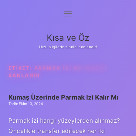
menüyü
Anasayfa
aç
Gizlilik Politikası
Kısa ve Öz
Yasal Uyarı
Hızlı bilgilerle zihnini canlandır!
Hakkımızda
ETIKET:
PARMAK IZI NE KADAR
SAKLANIR
Kumaş Üzerinde Parmak Izi Kalır Mı
Tarih: Ekim 13, 2024
Parmak izi hangi yüzeylerden alınmaz?
Öncelikle transfer edilecek her iki