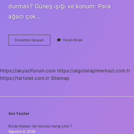
durmalı? Güneş ışığı ve konum: Para
ağacı çok…
Para
Devamını okuyun
Yorum Bırak
Çiçeği
Nasıl
Hızlı
Büyür
https://akyaziforum.com
https://algoterapimerkezi.com.tr
https://tartolet.com.tr
Sitemap
SIDEBAR
Son Yazılar
Bizde Atabarı Var türküsü hangi yöre ?
Ağustos 6, 2026