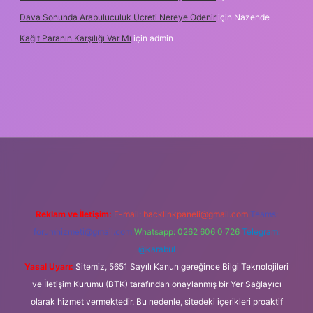
Dava Sonunda Arabuluculuk Ücreti Nereye Ödenir
için
Nazende
Kağıt Paranın Karşılığı Var Mı
için
admin
ş
Reklam ve İletişim:
E-mail:
backlinkpaneli@gmail.com
Teams:
forumhizmeti@gmail.com
Whatsapp: 0262 606 0 726
Telegram:
@karabul
Yasal Uyarı:
Sitemiz, 5651 Sayılı Kanun gereğince Bilgi Teknolojileri
ve İletişim Kurumu (BTK) tarafından onaylanmış bir Yer Sağlayıcı
olarak hizmet vermektedir. Bu nedenle, sitedeki içerikleri proaktif