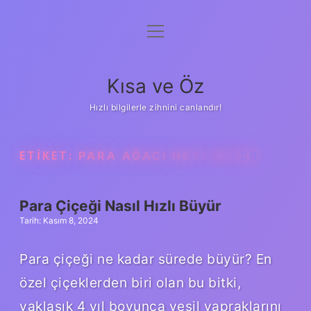
menüyü
Anasayfa
aç
Gizlilik Politikası
Kısa ve Öz
Yasal Uyarı
Hızlı bilgilerle zihnini canlandır!
Hakkımızda
ETIKET:
PARA AĞACI NEYI SEVER
Para Çiçeği Nasıl Hızlı Büyür
Tarih: Kasım 8, 2024
Para çiçeği ne kadar sürede büyür? En
özel çiçeklerden biri olan bu bitki,
yaklaşık 4 yıl boyunca yeşil yapraklarını