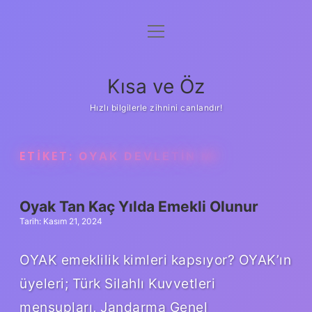
menüyü
Anasayfa
aç
Gizlilik Politikası
Kısa ve Öz
Yasal Uyarı
Hızlı bilgilerle zihnini canlandır!
Hakkımızda
ETIKET:
OYAK DEVLETIN MI
Oyak Tan Kaç Yılda Emekli Olunur
Tarih: Kasım 21, 2024
OYAK emeklilik kimleri kapsıyor? OYAK’ın
üyeleri; Türk Silahlı Kuvvetleri
mensupları, Jandarma Genel