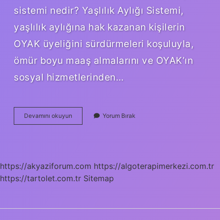
sistemi nedir? Yaşlılık Aylığı Sistemi,
yaşlılık aylığına hak kazanan kişilerin
OYAK üyeliğini sürdürmeleri koşuluyla,
ömür boyu maaş almalarını ve OYAK’ın
sosyal hizmetlerinden…
Oyak
Devamını okuyun
Yorum Bırak
Tan
Kaç
Yılda
Emekli
Olunur
https://akyaziforum.com
https://algoterapimerkezi.com.tr
https://tartolet.com.tr
Sitemap