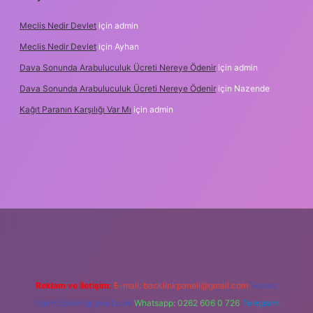
Meclis Nedir Devlet
için
admin
Meclis Nedir Devlet
için
Ayhan
Dava Sonunda Arabuluculuk Ücreti Nereye Ödenir
için
admin
Dava Sonunda Arabuluculuk Ücreti Nereye Ödenir
için
Nazende
Kağıt Paranın Karşılığı Var Mı
için
admin
ş
Reklam ve İletişim:
E-mail:
backlinkpaneli@gmail.com
Teams:
forumhizmeti@gmail.com
Whatsapp: 0262 606 0 726
Telegram: