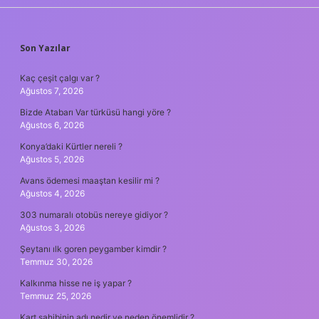
SIDEBAR
Son Yazılar
Kaç çeşit çalgı var ?
Ağustos 7, 2026
Bizde Atabarı Var türküsü hangi yöre ?
Ağustos 6, 2026
Konya’daki Kürtler nereli ?
Ağustos 5, 2026
Avans ödemesi maaştan kesilir mi ?
Ağustos 4, 2026
303 numaralı otobüs nereye gidiyor ?
Ağustos 3, 2026
Şeytanı ılk goren peygamber kimdir ?
Temmuz 30, 2026
Kalkınma hisse ne iş yapar ?
Temmuz 25, 2026
Kart sahibinin adı nedir ve neden önemlidir ?