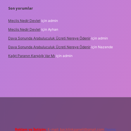
Son yorumlar
Meclis Nedir Devlet
için
admin
Meclis Nedir Devlet
için
Ayhan
Dava Sonunda Arabuluculuk Ücreti Nereye Ödenir
için
admin
Dava Sonunda Arabuluculuk Ücreti Nereye Ödenir
için
Nazende
Kağıt Paranın Karşılığı Var Mı
için
admin
et mobil giriş
Reklam ve İletişim:
E-mail:
backlinkpaneli@gmail.com
Teams: