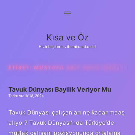
menüyü
Anasayfa
aç
Gizlilik Politikası
Kısa ve Öz
Yasal Uyarı
Hızlı bilgilerle zihnini canlandır!
Hakkımızda
ETIKET:
MUSTAFA SAIT KAYA NERELI
Tavuk Dünyası Bayilik Veriyor Mu
Tarih: Aralık 18, 2024
Tavuk Dünyası çalışanları ne kadar maaş
alıyor? Tavuk Dünyası’nda Türkiye’de
mutfak çalışanı pozisyonunda ortalama