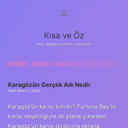
menüyü
Anasayfa
aç
Gizlilik Politikası
Kısa ve Öz
Yasal Uyarı
Hızlı bilgilerle zihnini canlandır!
Hakkımızda
ETIKET:
MURAT KARAGÖZ ÖLDÜ MÜ
Karagözün Gerçek Adı Nedir
Tarih: Ekim 11, 2024
Karagöz’ün karısı kimdir? Furtuna Bey’in
karısı neşeliliğiyle ön plana çıkarken,
Karagöz’ün karısı dırdırıyla ekrana