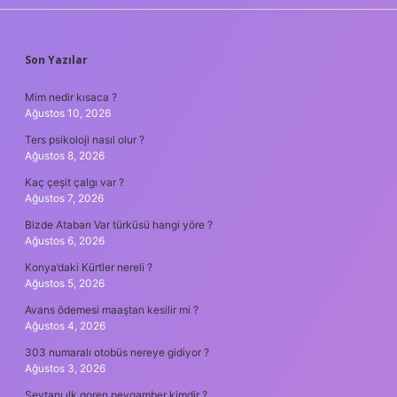
SIDEBAR
Son Yazılar
Mim nedir kısaca ?
Ağustos 10, 2026
Ters psikoloji nasıl olur ?
Ağustos 8, 2026
Kaç çeşit çalgı var ?
Ağustos 7, 2026
Bizde Atabarı Var türküsü hangi yöre ?
Ağustos 6, 2026
Konya’daki Kürtler nereli ?
Ağustos 5, 2026
Avans ödemesi maaştan kesilir mi ?
Ağustos 4, 2026
303 numaralı otobüs nereye gidiyor ?
Ağustos 3, 2026
Şeytanı ılk goren peygamber kimdir ?