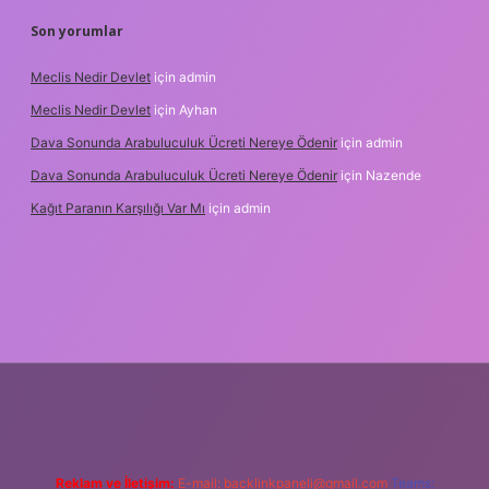
Son yorumlar
Meclis Nedir Devlet
için
admin
Meclis Nedir Devlet
için
Ayhan
Dava Sonunda Arabuluculuk Ücreti Nereye Ödenir
için
admin
Dava Sonunda Arabuluculuk Ücreti Nereye Ödenir
için
Nazende
Kağıt Paranın Karşılığı Var Mı
için
admin
ilbet mobil giriş
Reklam ve İletişim:
E-mail:
backlinkpaneli@gmail.com
Teams: