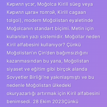
Кирилл үсэг, Moğolca Kirill süeg veya
Кирилл цаган толгой, Kirill cagaan
tolgoi), modern Moğolistan eyaletinde
Moğolcanın standart biçimi. Metin için
kullanılan yazı sistemidir. Moğollar neden
Kiril alfabesini kullanıyor? Çünkü
Moğolistan’ın Çin’den bağımsızlığını
kazanmasından bu yana, Moğolistan
siyaset ve eğitim gibi birçok alanda
Sovyetler Birliği’ne yakınlaşmıştı ve bu
nedenle Moğolistan ülkedeki
okuryazarlığı artırmak için Kiril alfabesini
benimsedi. 28 Ekim 2023Çünkü