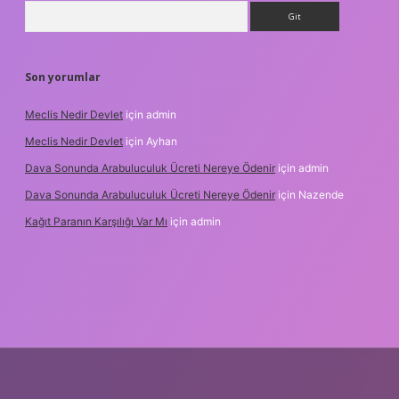
Arama
Son yorumlar
Meclis Nedir Devlet
için
admin
Meclis Nedir Devlet
için
Ayhan
Dava Sonunda Arabuluculuk Ücreti Nereye Ödenir
için
admin
Dava Sonunda Arabuluculuk Ücreti Nereye Ödenir
için
Nazende
Kağıt Paranın Karşılığı Var Mı
için
admin
ilbet mobil giriş