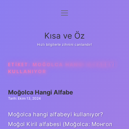
menüyü
Anasayfa
aç
Gizlilik Politikası
Kısa ve Öz
Yasal Uyarı
Hızlı bilgilerle zihnini canlandır!
Hakkımızda
ETIKET:
MOĞOLCA HANGI ALFABEYI
KULLANIYOR
Moğolca Hangi Alfabe
Tarih: Ekim 13, 2024
Moğolca hangi alfabeyi kullanıyor?
Moğol Kiril alfabesi (Moğolca: Монгол