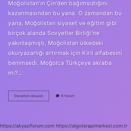
Moğolistan’ın Çin’den bağımsızlığını
kazanmasından bu yana. O zamandan bu
yana, Moğolistan siyaset ve eğitim gibi
birçok alanda Sovyetler Birliği’ne
yakınlaşmıştı, Moğolistan ülkedeki
okuryazarlığı artırmak için Kiril alfabesini
benimsedi. Moğolca Türkçeye akraba
mı?…
Moğolca
Devamını okuyun
8 Yorum
Hangi
Alfabe
https://akyaziforum.com
https://algoterapimerkezi.com.tr