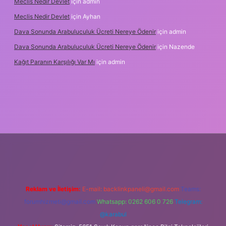
Meclis Nedir Devlet
için
admin
Meclis Nedir Devlet
için
Ayhan
Dava Sonunda Arabuluculuk Ücreti Nereye Ödenir
için
admin
Dava Sonunda Arabuluculuk Ücreti Nereye Ödenir
için
Nazende
Kağıt Paranın Karşılığı Var Mı
için
admin
iş
Reklam ve İletişim:
E-mail:
backlinkpaneli@gmail.com
Teams:
forumhizmeti@gmail.com
Whatsapp: 0262 606 0 726
Telegram:
@karabul