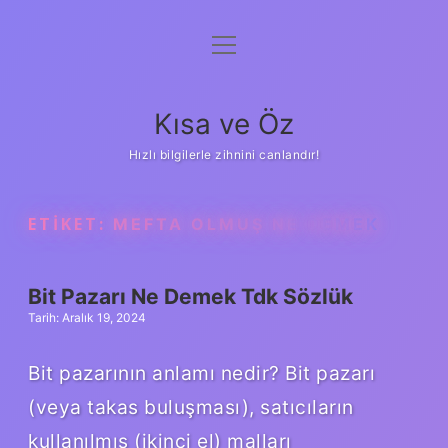
menüyü
Anasayfa
aç
Gizlilik Politikası
Kısa ve Öz
Yasal Uyarı
Hızlı bilgilerle zihnini canlandır!
Hakkımızda
ETIKET:
MEFTA OLMUŞ NE DEMEK
Bit Pazarı Ne Demek Tdk Sözlük
Tarih: Aralık 19, 2024
Bit pazarının anlamı nedir? Bit pazarı
(veya takas buluşması), satıcıların
kullanılmış (ikinci el) malları