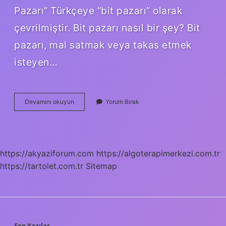
Pazarı” Türkçeye “bit pazarı” olarak
çevrilmiştir. Bit pazarı nasıl bir şey? Bit
pazarı, mal satmak veya takas etmek
isteyen…
Bit
Devamını okuyun
Yorum Bırak
Pazarı
Ne
Demek
Tdk
Sözlük
https://akyaziforum.com
https://algoterapimerkezi.com.tr
https://tartolet.com.tr
Sitemap
Son Yazılar