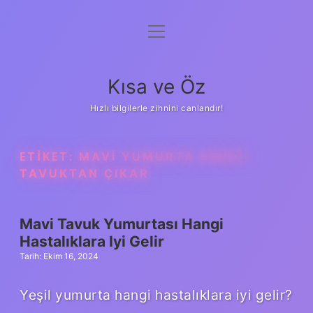
menüyü
Anasayfa
aç
Gizlilik Politikası
Kısa ve Öz
Yasal Uyarı
Hızlı bilgilerle zihnini canlandır!
Hakkımızda
ETIKET:
MAVI YUMURTA HANGI
TAVUKTAN ÇIKAR
Mavi Tavuk Yumurtası Hangi
Hastalıklara Iyi Gelir
Tarih: Ekim 16, 2024
Yeşil yumurta hangi hastalıklara iyi gelir?