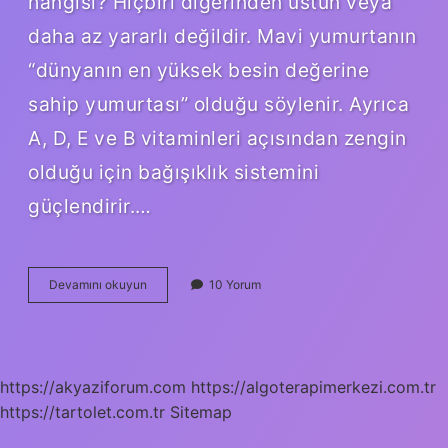
hangisi? Hiçbiri diğerinden üstün veya
daha az yararlı değildir. Mavi yumurtanın
“dünyanın en yüksek besin değerine
sahip yumurtası” olduğu söylenir. Ayrıca
A, D, E ve B vitaminleri açısından zengin
olduğu için bağışıklık sistemini
güçlendirir.…
Mavi
Devamını okuyun
10 Yorum
Tavuk
Yumurtası
Hangi
Hastalıklara
Iyi
https://akyaziforum.com
https://algoterapimerkezi.com.tr
Gelir
https://tartolet.com.tr
Sitemap