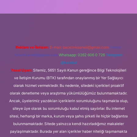
ilbet mobil giriş
Reklam ve İletişim:
E-mail:
backlinkpaneli@gmail.com
Teams:
forumhizmeti@gmail.com
Whatsapp: 0262 606 0 726
Telegram:
@karabul
Yasal Uyarı:
Sitemiz, 5651 Sayılı Kanun gereğince Bilgi Teknolojileri
ve İletişim Kurumu (BTK) tarafından onaylanmış bir Yer Sağlayıcı
olarak hizmet vermektedir. Bu nedenle, sitedeki içerikleri proaktif
olarak denetleme veya araştırma yükümlülüğümüz bulunmamaktadır.
Ancak, üyelerimiz yazdıkları içeriklerin sorumluluğunu taşımakta olup,
siteye üye olarak bu sorumluluğu kabul etmiş sayılırlar. Bu internet
sitesi, herhangi bir marka, kurum veya şahıs şirketi ile hiçbir bağlantısı
bulunmamaktadır. Sitede yalnızca kendi hazırladığımız makaleler
paylaşılmaktadır. Burada yer alan içerikler haber niteliği taşımamakta