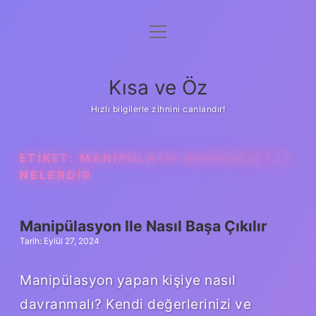
menüyü
Anasayfa
aç
Gizlilik Politikası
Kısa ve Öz
Yasal Uyarı
Hızlı bilgilerle zihnini canlandır!
Hakkımızda
ETIKET:
MANIPÜLATIF DAVRANIŞLAR
NELERDIR
Manipülasyon Ile Nasıl Başa Çıkılır
Tarih: Eylül 27, 2024
Manipülasyon yapan kişiye nasıl
davranmalı? Kendi değerlerinizi ve