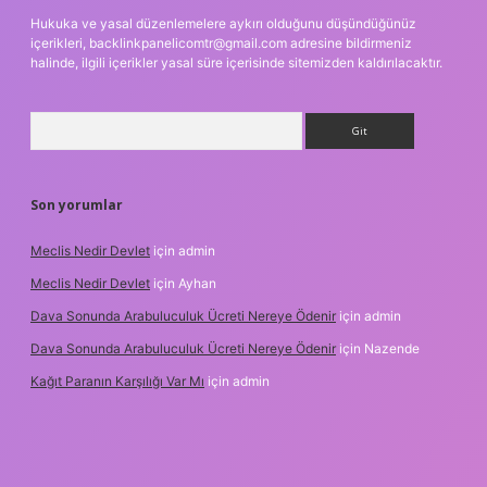
Hukuka ve yasal düzenlemelere aykırı olduğunu düşündüğünüz
içerikleri,
backlinkpanelicomtr@gmail.com
adresine bildirmeniz
halinde, ilgili içerikler yasal süre içerisinde sitemizden kaldırılacaktır.
Arama
Son yorumlar
Meclis Nedir Devlet
için
admin
Meclis Nedir Devlet
için
Ayhan
Dava Sonunda Arabuluculuk Ücreti Nereye Ödenir
için
admin
Dava Sonunda Arabuluculuk Ücreti Nereye Ödenir
için
Nazende
Kağıt Paranın Karşılığı Var Mı
için
admin