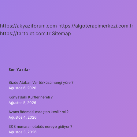
Nasıl
Başa
Çıkılır
https://akyaziforum.com
https://algoterapimerkezi.com.tr
https://tartolet.com.tr
Sitemap
SIDEBAR
Son Yazılar
Bizde Atabarı Var türküsü hangi yöre ?
Ağustos 6, 2026
Konya’daki Kürtler nereli ?
Ağustos 5, 2026
Avans ödemesi maaştan kesilir mi ?
Ağustos 4, 2026
303 numaralı otobüs nereye gidiyor ?
Ağustos 3, 2026