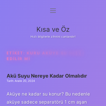
menüyü
Anasayfa
aç
Gizlilik Politikası
Kısa ve Öz
Yasal Uyarı
Hızlı bilgilerle zihnini canlandır!
Hakkımızda
ETIKET:
KURU AKÜYE SU ILAVE
EDILIR MI
Akü Suyu Nereye Kadar Olmalıdır
Tarih: Aralık 20, 2024
Aküye ne kadar su konur? Bu nedenle
aküye sadece separatörü 1 cm aşan