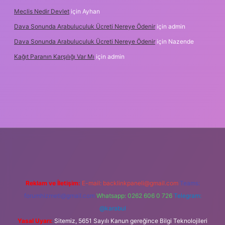
Meclis Nedir Devlet
için
Ayhan
Dava Sonunda Arabuluculuk Ücreti Nereye Ödenir
için
admin
Dava Sonunda Arabuluculuk Ücreti Nereye Ödenir
için
Nazende
Kağıt Paranın Karşılığı Var Mı
için
admin
iş
Reklam ve İletişim:
E-mail:
backlinkpaneli@gmail.com
Teams:
forumhizmeti@gmail.com
Whatsapp: 0262 606 0 726
Telegram:
@karabul
Yasal Uyarı:
Sitemiz, 5651 Sayılı Kanun gereğince Bilgi Teknolojileri