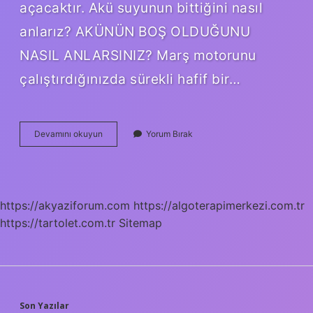
açacaktır. Akü suyunun bittiğini nasıl
anlarız? AKÜNÜN BOŞ OLDUĞUNU
NASIL ANLARSINIZ? Marş motorunu
çalıştırdığınızda sürekli hafif bir…
Akü
Devamını okuyun
Yorum Bırak
Suyu
Nereye
Kadar
Olmalıdır
https://akyaziforum.com
https://algoterapimerkezi.com.tr
https://tartolet.com.tr
Sitemap
Son Yazılar