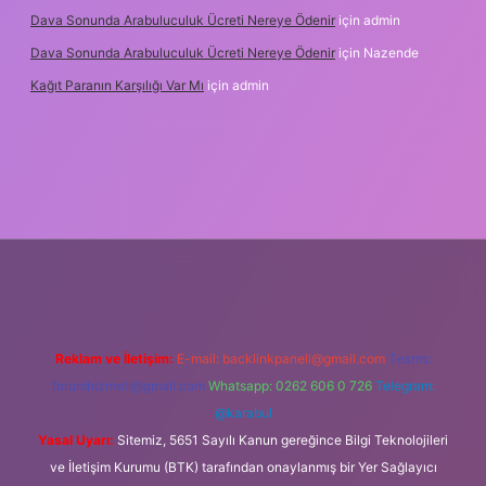
Dava Sonunda Arabuluculuk Ücreti Nereye Ödenir
için
admin
Dava Sonunda Arabuluculuk Ücreti Nereye Ödenir
için
Nazende
Kağıt Paranın Karşılığı Var Mı
için
admin
ş
Reklam ve İletişim:
E-mail:
backlinkpaneli@gmail.com
Teams:
forumhizmeti@gmail.com
Whatsapp: 0262 606 0 726
Telegram:
@karabul
Yasal Uyarı:
Sitemiz, 5651 Sayılı Kanun gereğince Bilgi Teknolojileri
ve İletişim Kurumu (BTK) tarafından onaylanmış bir Yer Sağlayıcı