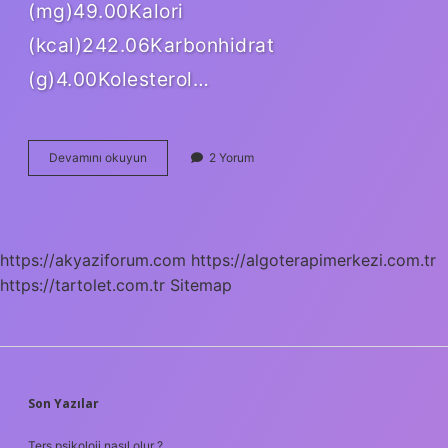
(mg)49.00Kalori
(kcal)242.06Karbonhidrat
(g)4.00Kolesterol…
Çin
Devamını okuyun
2 Yorum
Tavuğu
Kaç
Kalori
https://akyaziforum.com
https://algoterapimerkezi.com.tr
https://tartolet.com.tr
Sitemap
SIDEBAR
Son Yazılar
Ters psikoloji nasıl olur ?