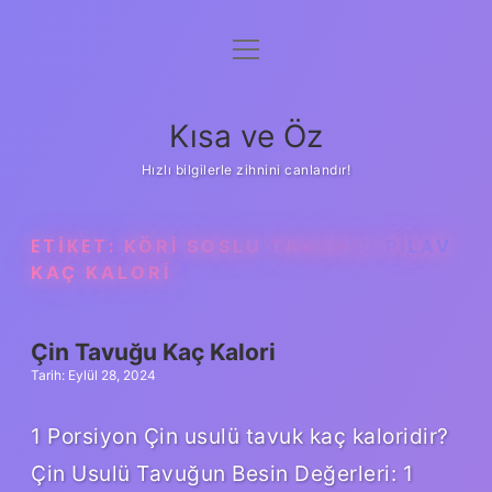
menüyü
Anasayfa
aç
Gizlilik Politikası
Kısa ve Öz
Yasal Uyarı
Hızlı bilgilerle zihnini canlandır!
Hakkımızda
ETIKET:
KÖRI SOSLU TAVUKLU PILAV
KAÇ KALORI
Çin Tavuğu Kaç Kalori
Tarih: Eylül 28, 2024
1 Porsiyon Çin usulü tavuk kaç kaloridir?
Çin Usulü Tavuğun Besin Değerleri: 1