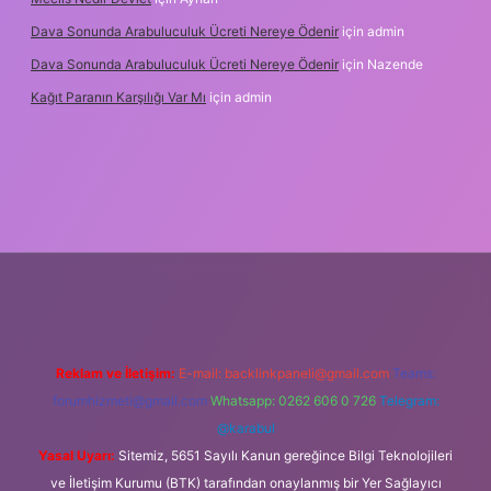
Dava Sonunda Arabuluculuk Ücreti Nereye Ödenir
için
admin
Dava Sonunda Arabuluculuk Ücreti Nereye Ödenir
için
Nazende
Kağıt Paranın Karşılığı Var Mı
için
admin
iş
Reklam ve İletişim:
E-mail:
backlinkpaneli@gmail.com
Teams:
forumhizmeti@gmail.com
Whatsapp: 0262 606 0 726
Telegram:
@karabul
Yasal Uyarı:
Sitemiz, 5651 Sayılı Kanun gereğince Bilgi Teknolojileri
ve İletişim Kurumu (BTK) tarafından onaylanmış bir Yer Sağlayıcı