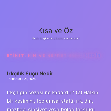
menüyü
Anasayfa
aç
Gizlilik Politikası
Kısa ve Öz
Yasal Uyarı
Hızlı bilgilerle zihnini canlandır!
Hakkımızda
ETIKET:
KIN VE NEFRET SUÇU NEDIR
Irkçılık Suçu Nedir
Tarih: Aralık 21, 2024
Irkçılığın cezası ne kadardır? (2) Halkın
bir kesimini, toplumsal statü, ırk, din,
mezhep, cinsiyet veya bölge farklılığı