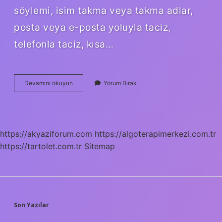
söylemi, isim takma veya takma adlar,
posta veya e-posta yoluyla taciz,
telefonla taciz, kısa…
Irkçılık
Devamını okuyun
Yorum Bırak
Suçu
Nedir
https://akyaziforum.com
https://algoterapimerkezi.com.tr
https://tartolet.com.tr
Sitemap
SIDEBAR
Son Yazılar