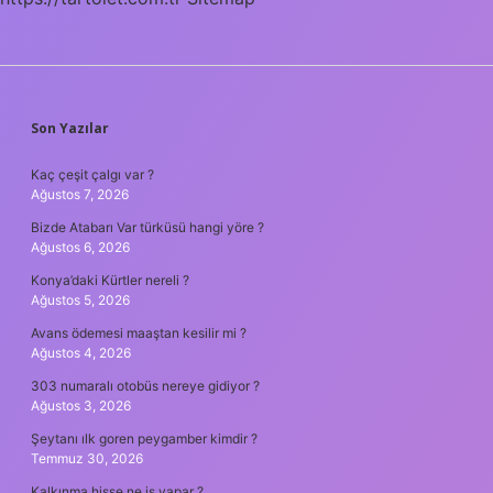
SIDEBAR
Son Yazılar
Kaç çeşit çalgı var ?
Ağustos 7, 2026
Bizde Atabarı Var türküsü hangi yöre ?
Ağustos 6, 2026
Konya’daki Kürtler nereli ?
Ağustos 5, 2026
Avans ödemesi maaştan kesilir mi ?
Ağustos 4, 2026
303 numaralı otobüs nereye gidiyor ?
Ağustos 3, 2026
Şeytanı ılk goren peygamber kimdir ?
Temmuz 30, 2026
Kalkınma hisse ne iş yapar ?