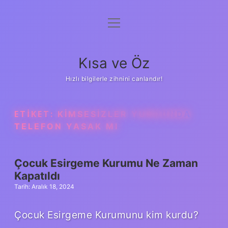
menüyü
Anasayfa
aç
Gizlilik Politikası
Kısa ve Öz
Yasal Uyarı
Hızlı bilgilerle zihnini canlandır!
Hakkımızda
ETIKET:
KIMSESIZLER YURDUNDA
TELEFON YASAK MI
Çocuk Esirgeme Kurumu Ne Zaman
Kapatıldı
Tarih: Aralık 18, 2024
Çocuk Esirgeme Kurumunu kim kurdu?