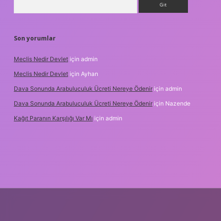
Son yorumlar
Meclis Nedir Devlet
için
admin
Meclis Nedir Devlet
için
Ayhan
Dava Sonunda Arabuluculuk Ücreti Nereye Ödenir
için
admin
Dava Sonunda Arabuluculuk Ücreti Nereye Ödenir
için
Nazende
Kağıt Paranın Karşılığı Var Mı
için
admin
lbet mobil giriş