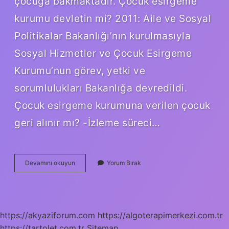
çocuğa bakmaktadır. Çocuk esirgeme
kurumu devletin mi? 2011: Aile ve Sosyal
Politikalar Bakanlığı’nın kurulmasıyla
Sosyal Hizmetler ve Çocuk Esirgeme
Kurumu’nun görev, yetki ve
sorumlulukları Bakanlığa devredildi.
Çocuk esirgeme kurumuna verilen çocuk
geri alınır mı? -İzleme süreci…
Çocuk
Devamını okuyun
Yorum Bırak
Esirgeme
Kurumu
Ne
Zaman
Kapatıldı
https://akyaziforum.com
https://algoterapimerkezi.com.tr
https://tartolet.com.tr
Sitemap