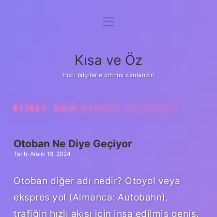
menüyü
Anasayfa
aç
Gizlilik Politikası
Kısa ve Öz
Yasal Uyarı
Hızlı bilgilerle zihnini canlandır!
Hakkımızda
ETIKET:
KGM OTOYOL NE DEMEK
Otoban Ne Diye Geçiyor
Tarih: Aralık 19, 2024
Otoban diğer adı nedir? Otoyol veya
ekspres yol (Almanca: Autobahn),
trafiğin hızlı akışı için inşa edilmiş geniş,