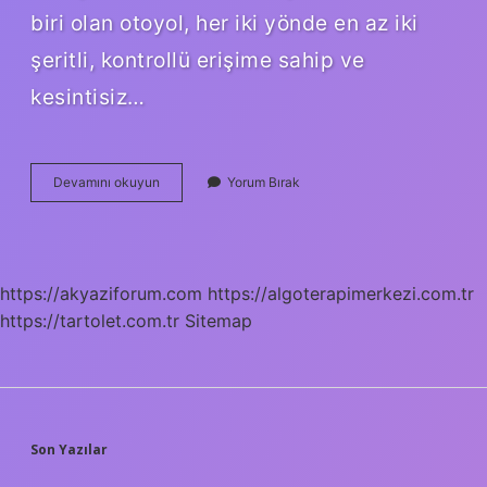
biri olan otoyol, her iki yönde en az iki
şeritli, kontrollü erişime sahip ve
kesintisiz…
Otoban
Devamını okuyun
Yorum Bırak
Ne
Diye
Geçiyor
https://akyaziforum.com
https://algoterapimerkezi.com.tr
https://tartolet.com.tr
Sitemap
SIDEBAR
Son Yazılar