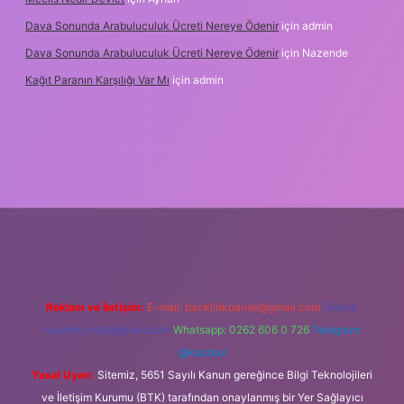
Dava Sonunda Arabuluculuk Ücreti Nereye Ödenir
için
admin
Dava Sonunda Arabuluculuk Ücreti Nereye Ödenir
için
Nazende
Kağıt Paranın Karşılığı Var Mı
için
admin
ş
Reklam ve İletişim:
E-mail:
backlinkpaneli@gmail.com
Teams:
forumhizmeti@gmail.com
Whatsapp: 0262 606 0 726
Telegram:
@karabul
Yasal Uyarı:
Sitemiz, 5651 Sayılı Kanun gereğince Bilgi Teknolojileri
ve İletişim Kurumu (BTK) tarafından onaylanmış bir Yer Sağlayıcı