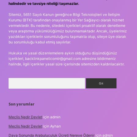
halindedir ve tavsiye niteliği taşımazlar.
Sitemiz, 5651 Sayılı Kanun gereğince Bilgi Teknolojileri ve İletişim
Kurumu (BTK) tarafından onaylanmış bir Yer Sağlayıcı olarak hizmet
vermektedir. Bu nedenle, sitedeki içerikleri proaktif olarak denetleme
veya araştırma yükümlülüğümüz bulunmamaktadır. Ancak, üyelerimiz
yazdıkları içeriklerin sorumluluğunu taşımakta olup, siteye üye olarak
bu sorumluluğu kabul etmiş sayılırlar.
Hukuka ve yasal düzenlemelere aykırı olduğunu düşündüğünüz
içerikleri,
backlinkpanelicomtr@gmail.com
adresine bildirmeniz
halinde, ilgili içerikler yasal süre içerisinde sitemizden kaldırılacaktır.
Arama
Son yorumlar
Meclis Nedir Devlet
için
admin
Meclis Nedir Devlet
için
Ayhan
Dava Sonunda Arabuluculuk Ücreti Nereye Ödenir
için
admin