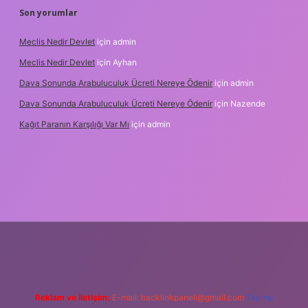
Son yorumlar
Meclis Nedir Devlet
için
admin
Meclis Nedir Devlet
için
Ayhan
Dava Sonunda Arabuluculuk Ücreti Nereye Ödenir
için
admin
Dava Sonunda Arabuluculuk Ücreti Nereye Ödenir
için
Nazende
Kağıt Paranın Karşılığı Var Mı
için
admin
ş
Reklam ve İletişim:
E-mail:
backlinkpaneli@gmail.com
Teams: