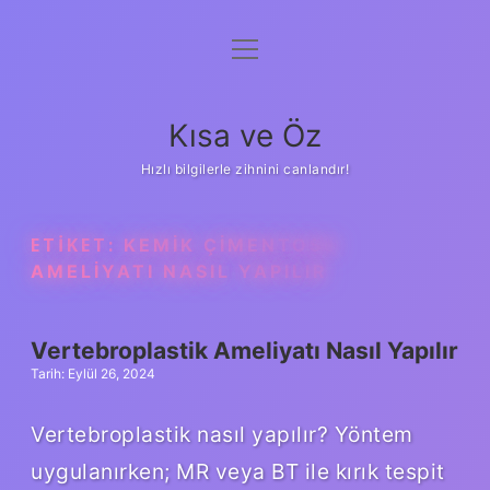
menüyü
Anasayfa
aç
Gizlilik Politikası
Kısa ve Öz
Yasal Uyarı
Hızlı bilgilerle zihnini canlandır!
Hakkımızda
ETIKET:
KEMIK ÇIMENTOSU
AMELIYATI NASIL YAPILIR
Vertebroplastik Ameliyatı Nasıl Yapılır
Tarih: Eylül 26, 2024
Vertebroplastik nasıl yapılır? Yöntem
uygulanırken; MR veya BT ile kırık tespit