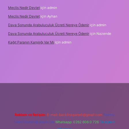
Meclis Nedir Devlet
için
admin
Meclis Nedir Devlet
için
Ayhan
Dava Sonunda Arabuluculuk Ücreti Nereye Ödenir
için
admin
Dava Sonunda Arabuluculuk Ücreti Nereye Ödenir
için
Nazende
Kağıt Paranın Karşılığı Var Mı
için
admin
ş
Reklam ve İletişim:
E-mail:
backlinkpaneli@gmail.com
Teams:
forumhizmeti@gmail.com
Whatsapp: 0262 606 0 726
Telegram: