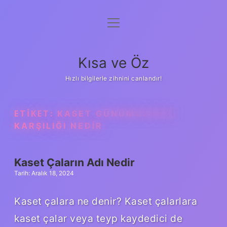
menüyü
Anasayfa
aç
Gizlilik Politikası
Kısa ve Öz
Yasal Uyarı
Hızlı bilgilerle zihnini canlandır!
Hakkımızda
ETIKET:
KASET GÜNÜMÜZDEKI
KARŞILIĞI NEDIR
Kaset Çaların Adı Nedir
Tarih: Aralık 18, 2024
Kaset çalara ne denir? Kaset çalarlara
kaset çalar veya teyp kaydedici de