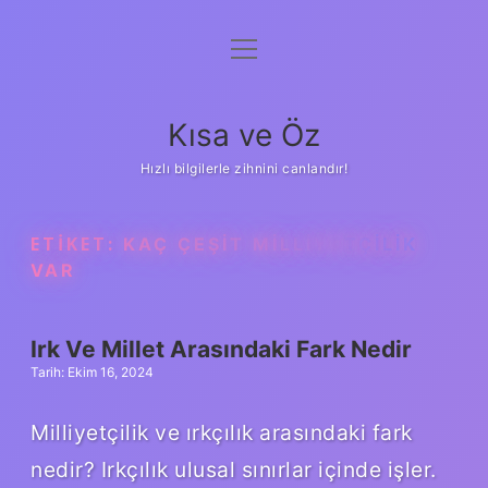
menüyü
Anasayfa
aç
Gizlilik Politikası
Kısa ve Öz
Yasal Uyarı
Hızlı bilgilerle zihnini canlandır!
Hakkımızda
ETIKET:
KAÇ ÇEŞIT MILLIYETÇILIK
VAR
Irk Ve Millet Arasındaki Fark Nedir
Tarih: Ekim 16, 2024
Milliyetçilik ve ırkçılık arasındaki fark
nedir? Irkçılık ulusal sınırlar içinde işler.