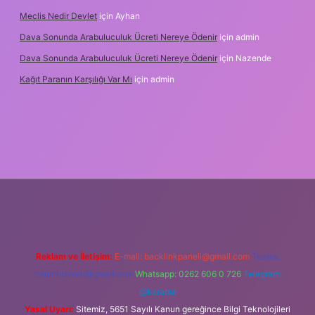
Meclis Nedir Devlet
için
Ayhan
Dava Sonunda Arabuluculuk Ücreti Nereye Ödenir
için
admin
Dava Sonunda Arabuluculuk Ücreti Nereye Ödenir
için
Nazende
Kağıt Paranın Karşılığı Var Mı
için
admin
ş
Reklam ve İletişim:
E-mail:
backlinkpaneli@gmail.com
Teams:
forumhizmeti@gmail.com
Whatsapp: 0262 606 0 726
Telegram:
@karabul
Yasal Uyarı:
Sitemiz, 5651 Sayılı Kanun gereğince Bilgi Teknolojileri