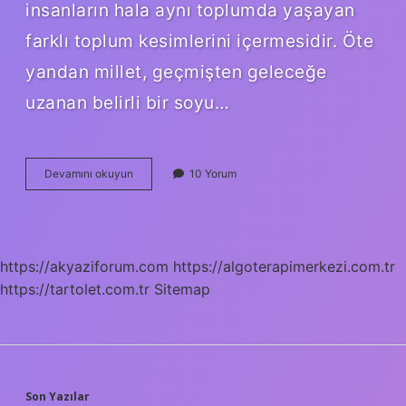
insanların hala aynı toplumda yaşayan
farklı toplum kesimlerini içermesidir. Öte
yandan millet, geçmişten geleceğe
uzanan belirli bir soyu…
Irk
Devamını okuyun
10 Yorum
Ve
Millet
Arasındaki
Fark
Nedir
https://akyaziforum.com
https://algoterapimerkezi.com.tr
https://tartolet.com.tr
Sitemap
Son Yazılar