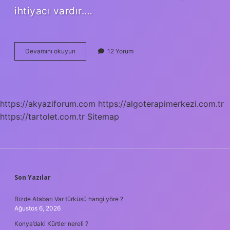
ihtiyacı vardır.…
Merkür
Devamını okuyun
12 Yorum
De
Bir
Yıl
Kaç
https://akyaziforum.com
https://algoterapimerkezi.com.tr
https://tartolet.com.tr
Sitemap
SIDEBAR
Son Yazılar
Bizde Atabarı Var türküsü hangi yöre ?
Ağustos 6, 2026
Konya’daki Kürtler nereli ?