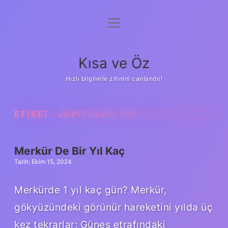
menüyü
Anasayfa
aç
Gizlilik Politikası
Kısa ve Öz
Yasal Uyarı
Hızlı bilgilerle zihnini canlandır!
Hakkımızda
ETIKET:
JÜPITERDE BIR YIL KAÇ GÜN
Merkür De Bir Yıl Kaç
Tarih: Ekim 15, 2024
Merkürde 1 yıl kaç gün? Merkür,
gökyüzündeki görünür hareketini yılda üç
kez tekrarlar; Güneş etrafındaki