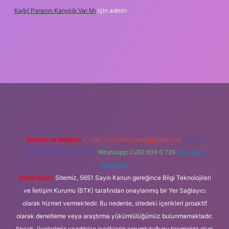
Kağıt Paranın Karşılığı Var Mı
için
admin
riş
Reklam ve İletişim:
E-mail:
backlinkpaneli@gmail.com
Teams:
forumhizmeti@gmail.com
Whatsapp: 0262 606 0 726
Telegram:
@karabul
Yasal Uyarı:
Sitemiz, 5651 Sayılı Kanun gereğince Bilgi Teknolojileri
ve İletişim Kurumu (BTK) tarafından onaylanmış bir Yer Sağlayıcı
olarak hizmet vermektedir. Bu nedenle, sitedeki içerikleri proaktif
olarak denetleme veya araştırma yükümlülüğümüz bulunmamaktadır.
Ancak, üyelerimiz yazdıkları içeriklerin sorumluluğunu taşımakta olup,