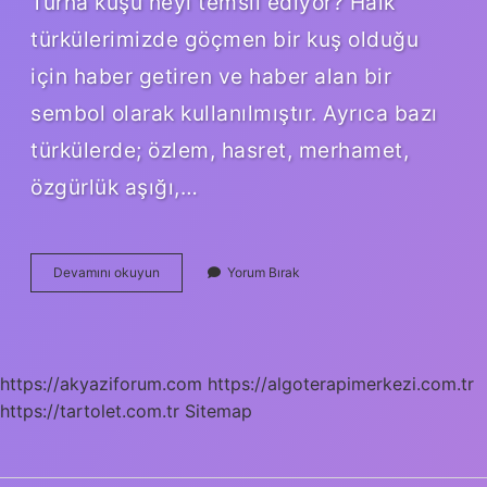
Turna kuşu neyi temsil ediyor? Halk
türkülerimizde göçmen bir kuş olduğu
için haber getiren ve haber alan bir
sembol olarak kullanılmıştır. Ayrıca bazı
türkülerde; özlem, hasret, merhamet,
özgürlük aşığı,…
Aleviler
Devamını okuyun
Yorum Bırak
Için
Turna
Kuşu
Neden
Kutsaldır
https://akyaziforum.com
https://algoterapimerkezi.com.tr
https://tartolet.com.tr
Sitemap