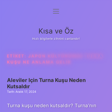
menüyü
Anasayfa
aç
Gizlilik Politikası
Kısa ve Öz
Yasal Uyarı
Hızlı bilgilerle zihnini canlandır!
Hakkımızda
ETIKET:
JAPON KÜLTÜRÜNDE TURNA
KUŞU NE ANLAMA GELIR
Aleviler Için Turna Kuşu Neden
Kutsaldır
Tarih: Aralık 17, 2024
Turna kuşu neden kutsaldır? Turna’nın