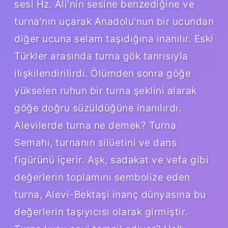
sesi Hz. Ali’nin sesine benzediğine ve
turna’nın uçarak Anadolu’nun bir ucundan
diğer ucuna selam taşıdığına inanılır. Eski
Türkler arasında turna gök tanrısıyla
ilişkilendirilirdi. Ölümden sonra göğe
yükselen ruhun bir turna şeklini alarak
göğe doğru süzüldüğüne inanılırdı.
Alevilerde turna ne demek? Turna
Semahı, turnanın silüetini ve dans
figürünü içerir. Aşk, sadakat ve vefa gibi
değerlerin toplamını sembolize eden
turna, Alevi-Bektaşi inanç dünyasına bu
değerlerin taşıyıcısı olarak girmiştir.