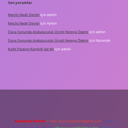
Son yorumlar
Meclis Nedir Devlet
için
admin
Meclis Nedir Devlet
için
Ayhan
Dava Sonunda Arabuluculuk Ücreti Nereye Ödenir
için
admin
Dava Sonunda Arabuluculuk Ücreti Nereye Ödenir
için
Nazende
Kağıt Paranın Karşılığı Var Mı
için
admin
ilbet mobil giriş
Reklam ve İletişim:
E-mail:
backlinkpaneli@gmail.com
Teams: