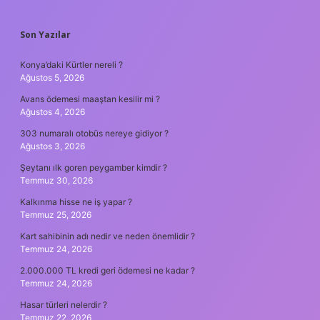
SIDEBAR
Son Yazılar
Konya’daki Kürtler nereli ?
Ağustos 5, 2026
Avans ödemesi maaştan kesilir mi ?
Ağustos 4, 2026
303 numaralı otobüs nereye gidiyor ?
Ağustos 3, 2026
Şeytanı ılk goren peygamber kimdir ?
Temmuz 30, 2026
Kalkınma hisse ne iş yapar ?
Temmuz 25, 2026
Kart sahibinin adı nedir ve neden önemlidir ?
Temmuz 24, 2026
2.000.000 TL kredi geri ödemesi ne kadar ?
Temmuz 24, 2026
Hasar türleri nelerdir ?
Temmuz 22, 2026