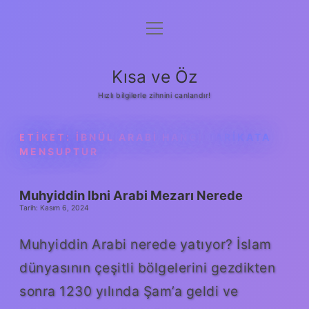
menüyü
Anasayfa
aç
Gizlilik Politikası
Kısa ve Öz
Yasal Uyarı
Hızlı bilgilerle zihnini canlandır!
Hakkımızda
ETIKET:
İBNÜL ARABI HANGI TARIKATA
MENSUPTUR
Muhyiddin Ibni Arabi Mezarı Nerede
Tarih: Kasım 6, 2024
Muhyiddin Arabi nerede yatıyor? İslam
dünyasının çeşitli bölgelerini gezdikten
sonra 1230 yılında Şam’a geldi ve