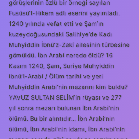
görüşlerinin özlü bir örneği sayılan
Fusûsü’l-Hikem adlı eserini yayımladı.
1240 yılında vefat etti ve Şam’ın
kuzeydoğusundaki Salihiye’de Kadı
Muhyiddin İbnü’z-Zekî ailesinin türbesine
gömüldü. İbn Arabi nerede öldü? 16
Kasım 1240, Şam, Suriye Muhyiddin
ibnü’l-Arabi / Ölüm tarihi ve yeri
Muhyiddin Arabi’nin mezarını kim buldu?
YAVUZ SULTAN SELİM’in rüyası ve 277
yıl sonra mezarı bulunan İbn Arabi’nin
ölümü. Bu bir alıntıdır… İbn Arabi’nin
ölümü, İbn Arabi’nin idamı, İbn Arabi’nin