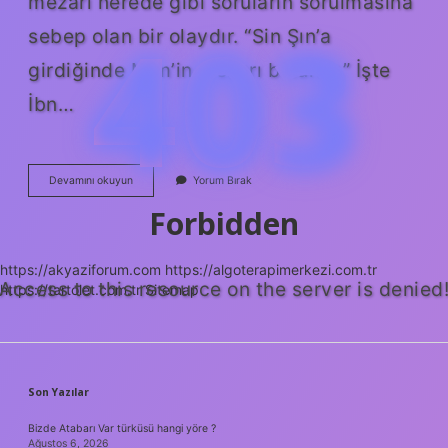
mezarı nerede gibi soruların sorulmasına
403
sebep olan bir olaydır. “Sin Şın’a
girdiğinde Mim’in mezarı bulunur.” İşte
İbn…
Muhyiddin
Devamını okuyun
Yorum Bırak
Ibni
Arabi
Forbidden
Mezarı
Nerede
https://akyaziforum.com
https://algoterapimerkezi.com.tr
Access to this resource on the server is denied
https://tartolet.com.tr
Sitemap
SIDEBAR
Son Yazılar
Bizde Atabarı Var türküsü hangi yöre ?
Ağustos 6, 2026