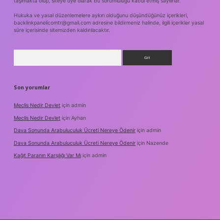
taşımakta olup, siteye üye olarak bu sorumluluğu kabul etmiş sayılırlar.
Hukuka ve yasal düzenlemelere aykırı olduğunu düşündüğünüz içerikleri,
backlinkpanelicomtr@gmail.com
adresine bildirmeniz halinde, ilgili içerikler yasal
süre içerisinde sitemizden kaldırılacaktır.
Arama
Son yorumlar
Meclis Nedir Devlet
için
admin
Meclis Nedir Devlet
için
Ayhan
Dava Sonunda Arabuluculuk Ücreti Nereye Ödenir
için
admin
Dava Sonunda Arabuluculuk Ücreti Nereye Ödenir
için
Nazende
Kağıt Paranın Karşılığı Var Mı
için
admin