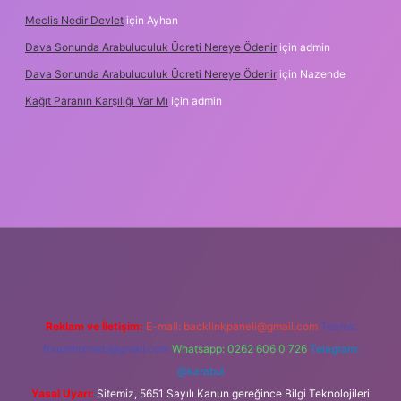
Meclis Nedir Devlet
için
Ayhan
Dava Sonunda Arabuluculuk Ücreti Nereye Ödenir
için
admin
Dava Sonunda Arabuluculuk Ücreti Nereye Ödenir
için
Nazende
Kağıt Paranın Karşılığı Var Mı
için
admin
riş
Reklam ve İletişim:
E-mail:
backlinkpaneli@gmail.com
Teams:
forumhizmeti@gmail.com
Whatsapp: 0262 606 0 726
Telegram:
@karabul
Yasal Uyarı:
Sitemiz, 5651 Sayılı Kanun gereğince Bilgi Teknolojileri