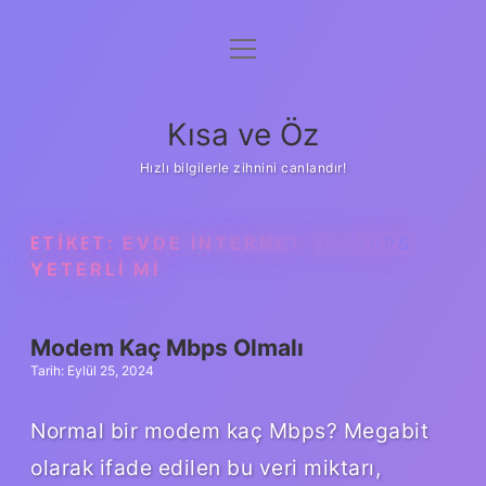
menüyü
Anasayfa
aç
Gizlilik Politikası
Kısa ve Öz
Yasal Uyarı
Hızlı bilgilerle zihnini canlandır!
Hakkımızda
ETIKET:
EVDE INTERNET 35 MBPS
YETERLI MI
Modem Kaç Mbps Olmalı
Tarih: Eylül 25, 2024
Normal bir modem kaç Mbps? Megabit
olarak ifade edilen bu veri miktarı,