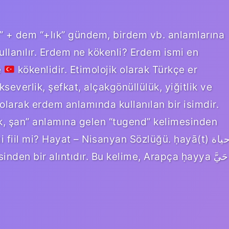
” + dem “+lık” gündem, birdem vb. anlamlarına
kullanılır. Erdem ne kökenli? Erdem ismi en
e
kökenlidir. Etimolojik olarak Türkçe er
severlik, şefkat, alçakgönüllülük, yiğitlik ve
i olarak erdem anlamında kullanılan bir isimdir.
ik, şan” anlamına gelen “tugend” kelimesinden
fiil mi? Hayat – Nisanyan Sözlüğü. ḥayā(t) حياة