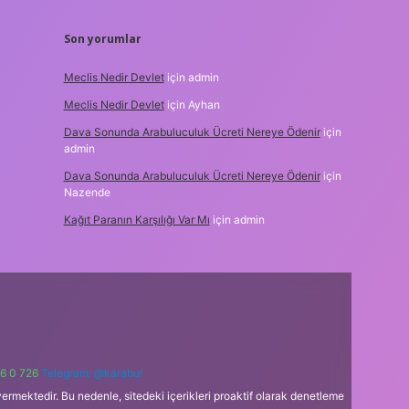
Son yorumlar
Meclis Nedir Devlet
için
admin
Meclis Nedir Devlet
için
Ayhan
Dava Sonunda Arabuluculuk Ücreti Nereye Ödenir
için
admin
Dava Sonunda Arabuluculuk Ücreti Nereye Ödenir
için
Nazende
Kağıt Paranın Karşılığı Var Mı
için
admin
6 0 726
Telegram: @karabul
ermektedir. Bu nedenle, sitedeki içerikleri proaktif olarak denetleme