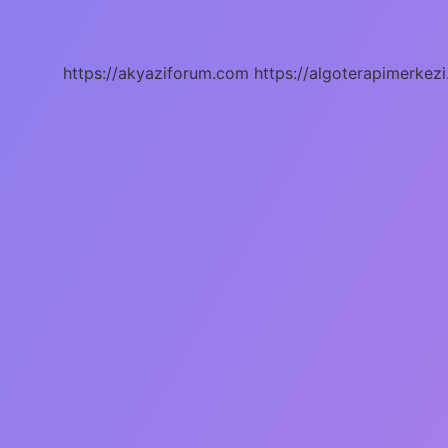
Kökü
Isim
Mi
Fiil
https://akyaziforum.com
https://algoterapimerkezi
Mi