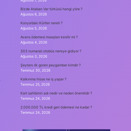
Ağustos 7, 2026
Bizde Atabarı Var türküsü hangi yöre ?
Ağustos 6, 2026
Konya’daki Kürtler nereli ?
Ağustos 5, 2026
Avans ödemesi maaştan kesilir mi ?
Ağustos 4, 2026
303 numaralı otobüs nereye gidiyor ?
Ağustos 3, 2026
Şeytanı ılk goren peygamber kimdir ?
Temmuz 30, 2026
Kalkınma hisse ne iş yapar ?
Temmuz 25, 2026
Kart sahibinin adı nedir ve neden önemlidir ?
Temmuz 24, 2026
2.000.000 TL kredi geri ödemesi ne kadar ?
Temmuz 24, 2026