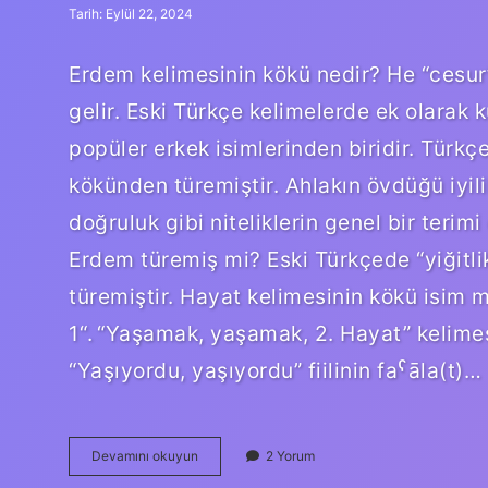
Tarih: Eylül 22, 2024
Erdem kelimesinin kökü nedir? He “cesur
gelir. Eski Türkçe kelimelerde ek olarak 
popüler erkek isimlerinden biridir. Türkç
kökünden türemiştir. Ahlakın övdüğü iyilik
doğruluk gibi niteliklerin genel bir terim
Erdem türemiş mi? Eski Türkçede “yiğitl
türemiştir. Hayat kelimesinin kökü isim mi 
“1. “Yaşamak, yaşamak, 2. Hayat” kelimesinden bir alıntıdır. Bu kelime, Arapça ḥayya حَيَّ
“Yaşıyordu, yaşıyordu” fiilinin faˁāla(t)…
Erdem
Devamını okuyun
2 Yorum
Kelimesinin