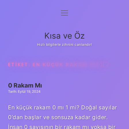
menüyü
Anasayfa
aç
Gizlilik Politikası
Kısa ve Öz
Yasal Uyarı
Hızlı bilgilerle zihnini canlandır!
Hakkımızda
ETIKET:
EN KÜÇÜK RAKAM NEDIR
0 Rakam Mı
Tarih: Eylül 19, 2024
En küçük rakam 0 mı 1 mi? Doğal sayılar
0’dan başlar ve sonsuza kadar gider.
İnsan 0 sayısının bir rakam mı yoksa bir