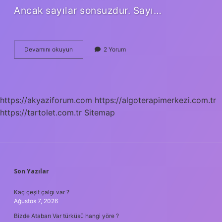
Ancak sayılar sonsuzdur. Sayı…
0
Devamını okuyun
2 Yorum
Rakam
Mı
https://akyaziforum.com
https://algoterapimerkezi.com.tr
https://tartolet.com.tr
Sitemap
SIDEBAR
Son Yazılar
Kaç çeşit çalgı var ?
Ağustos 7, 2026
Bizde Atabarı Var türküsü hangi yöre ?