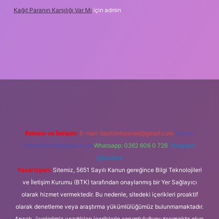
Kağıt Paranın Karşılığı Var Mı
için
admin
iş
Reklam ve İletişim:
E-mail:
backlinkpaneli@gmail.com
Teams:
forumhizmeti@gmail.com
Whatsapp: 0262 606 0 726
Telegram:
@karabul
Yasal Uyarı:
Sitemiz, 5651 Sayılı Kanun gereğince Bilgi Teknolojileri
ve İletişim Kurumu (BTK) tarafından onaylanmış bir Yer Sağlayıcı
olarak hizmet vermektedir. Bu nedenle, sitedeki içerikleri proaktif
olarak denetleme veya araştırma yükümlülüğümüz bulunmamaktadır.
Ancak, üyelerimiz yazdıkları içeriklerin sorumluluğunu taşımakta olup,