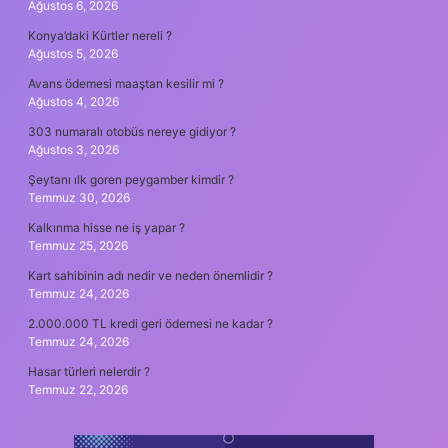
Ağustos 6, 2026
Konya’daki Kürtler nereli ?
Ağustos 5, 2026
Avans ödemesi maaştan kesilir mi ?
Ağustos 4, 2026
303 numaralı otobüs nereye gidiyor ?
Ağustos 3, 2026
Şeytanı ılk goren peygamber kimdir ?
Temmuz 30, 2026
Kalkınma hisse ne iş yapar ?
Temmuz 25, 2026
Kart sahibinin adı nedir ve neden önemlidir ?
Temmuz 24, 2026
2.000.000 TL kredi geri ödemesi ne kadar ?
Temmuz 24, 2026
Hasar türleri nelerdir ?
Temmuz 22, 2026