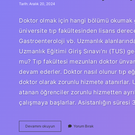
Tarih: Aralık 20, 2024
Doktor olmak için hangi bölümü okumak ger
üniversite tıp fakültesinden lisans derece
Gastroenteroloji vb. Uzmanlık alanları
Uzmanlık Eğitimi Giriş Sınavı’nı (TUS) ge
mu? Tıp fakültesi mezunları doktor ünvanı
devam ederler. Doktor nasıl olunur tıp eği
doktor olarak zorunlu hizmete atanırlar. 
atanan öğrenciler zorunlu hizmetten ayrı
çalışmaya başlarlar. Asistanlığın süresi 3
Doktor
Devamını okuyun
Yorum Bırak
Olmak