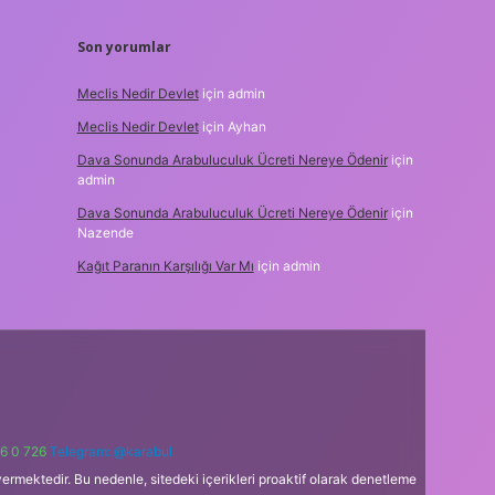
Son yorumlar
Meclis Nedir Devlet
için
admin
Meclis Nedir Devlet
için
Ayhan
Dava Sonunda Arabuluculuk Ücreti Nereye Ödenir
için
admin
Dava Sonunda Arabuluculuk Ücreti Nereye Ödenir
için
Nazende
Kağıt Paranın Karşılığı Var Mı
için
admin
6 0 726
Telegram: @karabul
ermektedir. Bu nedenle, sitedeki içerikleri proaktif olarak denetleme