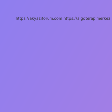
Için
Tıp
Okumak
Gerekir
https://akyaziforum.com
https://algoterapimerkezi
Mi