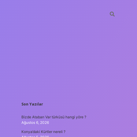
SIDEBAR
Son Yazılar
ilbet mobil g
Bizde Atabarı Var türküsü hangi yöre ?
Ağustos 6, 2026
Konya’daki Kürtler nereli ?