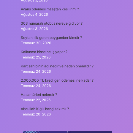
Ağustos 5, 2026
Avans ödemesi maaştan kesilir mi ?
Ağustos 4, 2026
303 numaralı otobüs nereye gidiyor ?
Ağustos 3, 2026
Şeytanı ılk goren peygamber kimdir ?
Temmuz 30, 2026
Kalkınma hisse ne iş yapar ?
Temmuz 25, 2026
Kart sahibinin adı nedir ve neden önemlidir ?
Temmuz 24, 2026
2.000.000 TL kredi geri ödemesi ne kadar ?
Temmuz 24, 2026
Hasar türleri nelerdir ?
Temmuz 22, 2026
Abdullah Kığılı hangi takımlı ?
Temmuz 20, 2026