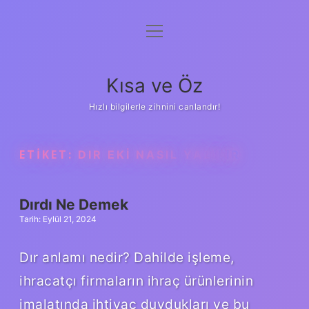
menüyü
Anasayfa
aç
Gizlilik Politikası
Kısa ve Öz
Yasal Uyarı
Hızlı bilgilerle zihnini canlandır!
Hakkımızda
ETIKET:
DIR EKI NASIL YAZILIR
Dırdı Ne Demek
Tarih: Eylül 21, 2024
Dır anlamı nedir? Dahilde işleme,
ihracatçı firmaların ihraç ürünlerinin
imalatında ihtiyaç duydukları ve bu