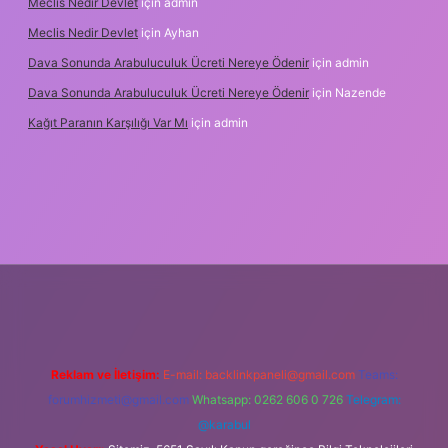
Meclis Nedir Devlet
için
admin
Meclis Nedir Devlet
için
Ayhan
Dava Sonunda Arabuluculuk Ücreti Nereye Ödenir
için
admin
Dava Sonunda Arabuluculuk Ücreti Nereye Ödenir
için
Nazende
Kağıt Paranın Karşılığı Var Mı
için
admin
ş
Reklam ve İletişim:
E-mail:
backlinkpaneli@gmail.com
Teams:
forumhizmeti@gmail.com
Whatsapp: 0262 606 0 726
Telegram:
@karabul