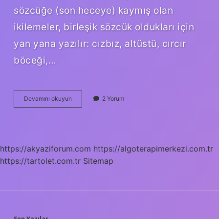
sözcüğe (son heceye) kaymış olan
ikilemeler, birleşik sözcük oldukları için
yan yana yazılır: cızbız, altüstü, cırcır
böceği,…
Dırdı
Devamını okuyun
2 Yorum
Ne
Demek
https://akyaziforum.com
https://algoterapimerkezi.com.tr
https://tartolet.com.tr
Sitemap
Son Yazılar