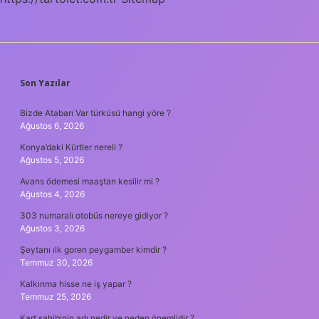
SIDEBAR
Son Yazılar
Bizde Atabarı Var türküsü hangi yöre ?
Ağustos 6, 2026
Konya’daki Kürtler nereli ?
Ağustos 5, 2026
Avans ödemesi maaştan kesilir mi ?
Ağustos 4, 2026
303 numaralı otobüs nereye gidiyor ?
Ağustos 3, 2026
Şeytanı ılk goren peygamber kimdir ?
Temmuz 30, 2026
Kalkınma hisse ne iş yapar ?
Temmuz 25, 2026
Kart sahibinin adı nedir ve neden önemlidir ?