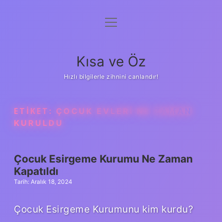
menüyü
Anasayfa
aç
Gizlilik Politikası
Kısa ve Öz
Yasal Uyarı
Hızlı bilgilerle zihnini canlandır!
Hakkımızda
ETIKET:
ÇOCUK EVLERI NE ZAMAN
KURULDU
Çocuk Esirgeme Kurumu Ne Zaman
Kapatıldı
Tarih: Aralık 18, 2024
Çocuk Esirgeme Kurumunu kim kurdu?