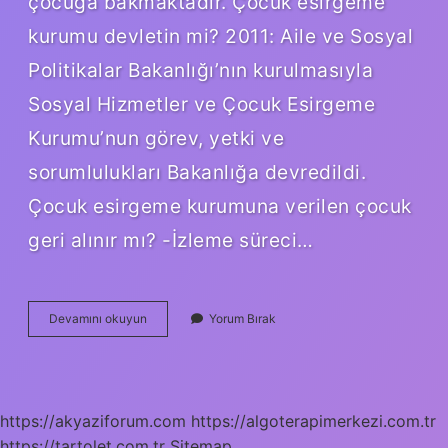
çocuğa bakmaktadır. Çocuk esirgeme
kurumu devletin mi? 2011: Aile ve Sosyal
Politikalar Bakanlığı’nın kurulmasıyla
Sosyal Hizmetler ve Çocuk Esirgeme
Kurumu’nun görev, yetki ve
sorumlulukları Bakanlığa devredildi.
Çocuk esirgeme kurumuna verilen çocuk
geri alınır mı? -İzleme süreci…
Çocuk
Devamını okuyun
Yorum Bırak
Esirgeme
Kurumu
Ne
Zaman
Kapatıldı
https://akyaziforum.com
https://algoterapimerkezi.com.tr
https://tartolet.com.tr
Sitemap