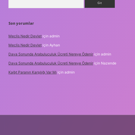
Son yorumlar
Meclis Nedir Devlet
için
admin
Meclis Nedir Devlet
için
Ayhan
Dava Sonunda Arabuluculuk Ücreti Nereye Ödenir
için
admin
Dava Sonunda Arabuluculuk Ücreti Nereye Ödenir
için
Nazende
Kağıt Paranın Karşılığı Var Mı
için
admin
lbet mobil giriş