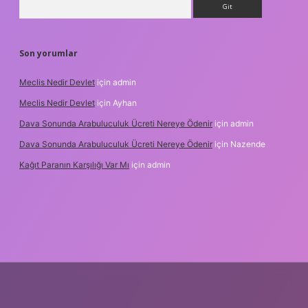
Son yorumlar
Meclis Nedir Devlet
için
admin
Meclis Nedir Devlet
için
Ayhan
Dava Sonunda Arabuluculuk Ücreti Nereye Ödenir
için
admin
Dava Sonunda Arabuluculuk Ücreti Nereye Ödenir
için
Nazende
Kağıt Paranın Karşılığı Var Mı
için
admin
lbet mobil giriş