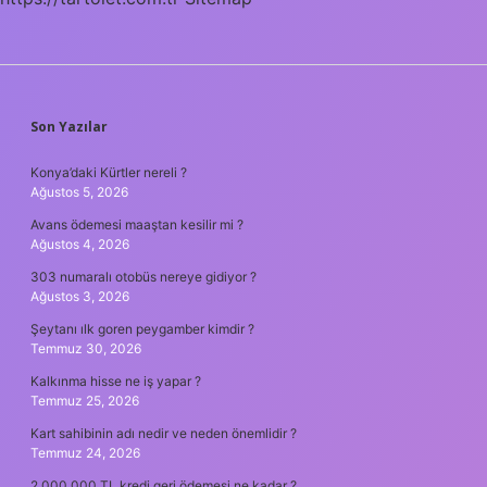
SIDEBAR
Son Yazılar
Konya’daki Kürtler nereli ?
Ağustos 5, 2026
Avans ödemesi maaştan kesilir mi ?
Ağustos 4, 2026
303 numaralı otobüs nereye gidiyor ?
Ağustos 3, 2026
Şeytanı ılk goren peygamber kimdir ?
Temmuz 30, 2026
Kalkınma hisse ne iş yapar ?
Temmuz 25, 2026
Kart sahibinin adı nedir ve neden önemlidir ?
Temmuz 24, 2026
2.000.000 TL kredi geri ödemesi ne kadar ?