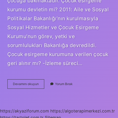
çocuğa bakmaktadır. Çocuk esirgeme
kurumu devletin mi? 2011: Aile ve Sosyal
Politikalar Bakanlığı’nın kurulmasıyla
Sosyal Hizmetler ve Çocuk Esirgeme
Kurumu’nun görev, yetki ve
sorumlulukları Bakanlığa devredildi.
Çocuk esirgeme kurumuna verilen çocuk
geri alınır mı? -İzleme süreci…
Çocuk
Devamını okuyun
Yorum Bırak
Esirgeme
Kurumu
Ne
Zaman
Kapatıldı
https://akyaziforum.com
https://algoterapimerkezi.com.tr
https://tartolet.com.tr
Sitemap