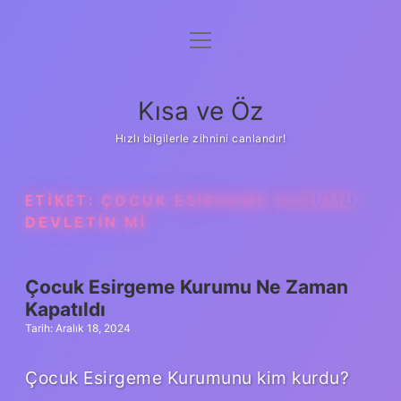
menüyü
Anasayfa
aç
Gizlilik Politikası
Kısa ve Öz
Yasal Uyarı
Hızlı bilgilerle zihnini canlandır!
Hakkımızda
ETIKET:
ÇOCUK ESIRGEME KURUMU
DEVLETIN MI
Çocuk Esirgeme Kurumu Ne Zaman
Kapatıldı
Tarih: Aralık 18, 2024
Çocuk Esirgeme Kurumunu kim kurdu?