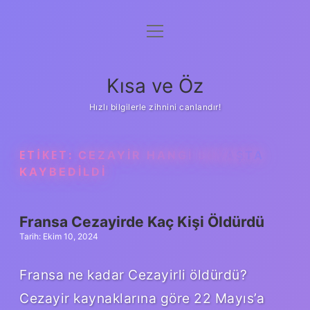
menüyü
Anasayfa
aç
Gizlilik Politikası
Kısa ve Öz
Yasal Uyarı
Hızlı bilgilerle zihnini canlandır!
Hakkımızda
ETIKET:
CEZAYIR HANGI SAVAŞTA
KAYBEDILDI
Fransa Cezayirde Kaç Kişi Öldürdü
Tarih: Ekim 10, 2024
Fransa ne kadar Cezayirli öldürdü?
Cezayir kaynaklarına göre 22 Mayıs’a