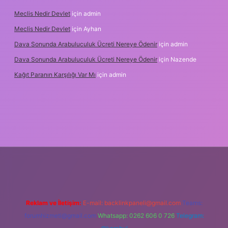
Meclis Nedir Devlet
için
admin
Meclis Nedir Devlet
için
Ayhan
Dava Sonunda Arabuluculuk Ücreti Nereye Ödenir
için
admin
Dava Sonunda Arabuluculuk Ücreti Nereye Ödenir
için
Nazende
Kağıt Paranın Karşılığı Var Mı
için
admin
ş
Reklam ve İletişim:
E-mail:
backlinkpaneli@gmail.com
Teams:
forumhizmeti@gmail.com
Whatsapp: 0262 606 0 726
Telegram: