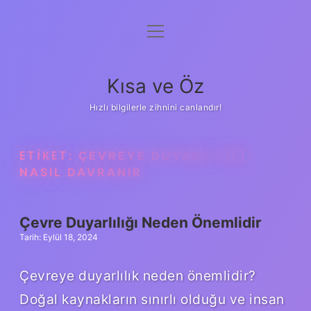
menüyü
Anasayfa
aç
Gizlilik Politikası
Kısa ve Öz
Yasal Uyarı
Hızlı bilgilerle zihnini canlandır!
Hakkımızda
ETIKET:
ÇEVREYE DUYARLI BIRI
NASIL DAVRANIR
Çevre Duyarlılığı Neden Önemlidir
Tarih: Eylül 18, 2024
Çevreye duyarlılık neden önemlidir?
Doğal kaynakların sınırlı olduğu ve insan