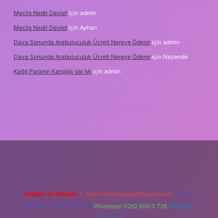
Meclis Nedir Devlet
için
admin
Meclis Nedir Devlet
için
Ayhan
Dava Sonunda Arabuluculuk Ücreti Nereye Ödenir
için
admin
Dava Sonunda Arabuluculuk Ücreti Nereye Ödenir
için
Nazende
Kağıt Paranın Karşılığı Var Mı
için
admin
riş
Reklam ve İletişim:
E-mail:
backlinkpaneli@gmail.com
Teams:
forumhizmeti@gmail.com
Whatsapp: 0262 606 0 726
Telegram: